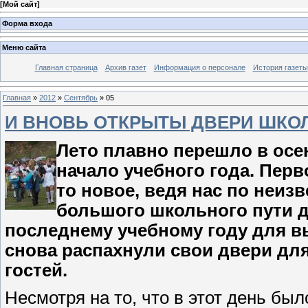
[
Мой сайт
]
Форма входа
Меню сайта
Главная страница
Архив газет
Информация о персонале
История газеты
Главная
»
2012
»
Сентябрь
»
05
И ВНОВЬ ОТКРЫТЫ ДВЕРИ ШКО
Лето плавно перешло в осень
начало учебного года. Перв
то новое, ведя нас по неиз
большого школьного пути д
последнему учебному году для в
снова распахнули свои двери для
гостей.
Несмотря на то, что в этот день бы