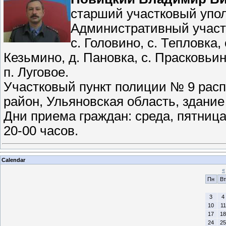
старший участковый упо
Административный участ
с. Головино, с. Тепловка, 
Кезьмино, д. Пановка, с. Прасковьино
п. Луговое.
Участковый пункт полиции № 9 расп
район, Ульяновская область, здани
Дни приема граждан: среда, пятница-
20-00 часов.
Calendar
«
Пн
Вт
3
4
10
11
17
18
24
25