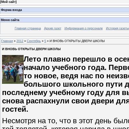
[
Мой сайт
]
Форма входа
Меню сайта
Главная страница
Архив газет
Информация о персонале
История газеты
Главная
»
2012
»
Сентябрь
»
5
» И ВНОВЬ ОТКРЫТЫ ДВЕРИ ШКОЛЫ
И ВНОВЬ ОТКРЫТЫ ДВЕРИ ШКОЛЫ
Лето плавно перешло в осень
начало учебного года. Перв
то новое, ведя нас по неиз
большого школьного пути д
последнему учебному году для в
снова распахнули свои двери для
гостей.
Несмотря на то, что в этот день бы
той теплотой, которая царила в шко