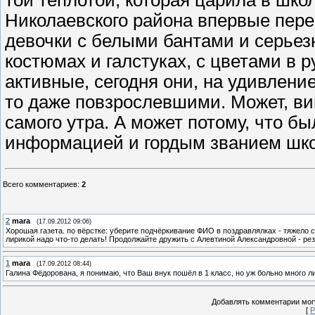
Николаевского района впервые пер
девочки с белыми бантами и серьез
костюмах и галстуках, с цветами в 
активные, сегодня они, на удивлени
то даже повзрослевшими. Может, ви
самого утра. А может потому, что 
информацией и гордым званием шко
Всего комментариев
:
2
2
mara
(17.09.2012 09:06)
Хорошая газета. по вёрстке: уберите подчёркивание ФИО в поздравлялках - тяжело с
лирикой надо что-то делать! Продолжайте дружить с Алевтиной Александровной - рез
1
mara
(17.09.2012 08:44)
Галина Фёдорована, я понимаю, что Ваш внук пошёл в 1 класс, но уж больно много л
Добавлять комментарии могу
[
Р