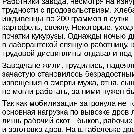
Работники завода, несмотря на из
трудности с продовольствием. Хлеба
иждивенцы-по 200 граммов в сутки. 
картофель, свеклу. Некоторые, уход
початки кукурузы. Однажды ночью д
в лаборантской спящую работницу, 
трудовой дисциплины отдавали под 
Заводчане жили, трудились, надеял
зачастую становилось безрадостным
извещения о смерти мужа, отца, сы
не могли работать, за ними нужен бы
Так как мобилизация затронула не т
основная нагрузка по вывозке дров л
лишь рабочий скот - быков, рабочих
и заготовка дров. На штабелевке др