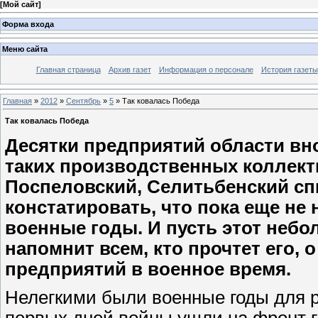
[
Мой сайт
]
Форма входа
Меню сайта
Главная страница
Архив газет
Информация о персонале
История газеты
Главная
»
2012
»
Сентябрь
»
5
» Так ковалась Победа
Так ковалась Победа
Десятки предприятий области вн
таких производственных коллект
Поспеловский, Селитьбенский сп
констатировать, что пока еще не
военные годы. И пусть этот неб
напомнит всем, кто прочтет его, 
предприятий в военное время.
Нелегкими были военные годы для р
первых дней войны ушли на фронт г