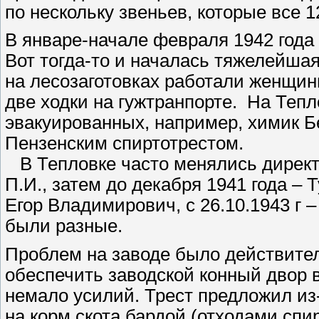
по нескольку звеньев, которые все 
В январе-начале февраля 1942 года
Вот тогда-то и началась тяжелейшая
на лесозаготовках работали женщин
две ходки на гужтранпорте.
На Тепл
эвакуированных, например, химик Б
Пензенским спиртотрестом.
В Тепловке часто менялись директ
П.И., затем до декабря 1941 года – Т
Егор Владимирович, с 26.10.1943 г
были разные.
Проблем на заводе было действител
обеспечить заводской конный двор 
немало усилий. Трест предложил из
на корм скота бардой (отходами спи