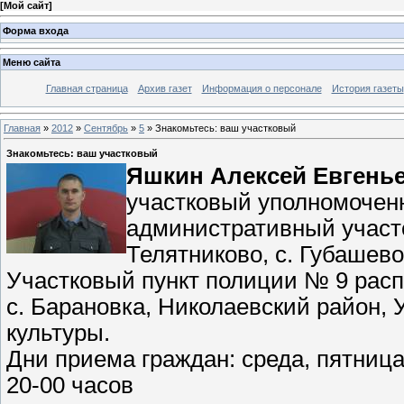
[
Мой сайт
]
Форма входа
Меню сайта
Главная страница
Архив газет
Информация о персонале
История газеты
Главная
»
2012
»
Сентябрь
»
5
» Знакомьтесь: ваш участковый
Знакомьтесь: ваш участковый
Яшкин Алексей Евгенье
участковый уполномочен
административный участок
Телятниково, с. Губашево,
Участковый пункт полиции № 9 расп
с. Барановка, Николаевский район, 
культуры.
Дни приема граждан: среда, пятница-
20-00 часов