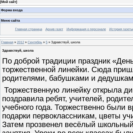
[
Мой сайт
]
Форма входа
Меню сайта
Главная страница
Архив газет
Информация о персонале
История газеты
Главная
»
2012
»
Сентябрь
»
5
» Здравствуй, школа
Здравствуй, школа
По доброй традиции праздник «День
торжественной линейки. Сюда пришл
родителями, бабушками и дедушкам
Торжественную линейку открыла дир
поздравила ребят, учителей, родител
учебного года. Торжественно были 
подарки первоклассникам, цветы уч
Затем прозвенел весёлый школьный 
занятия. Уроки во всех классах был