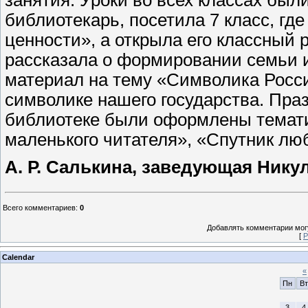
библиотекарь, посетила 7 класс, гд
ценности», а открыла его классный р
рассказала о формировании семьи и
материал на тему «Символика Росси
символике нашего государства. Праз
библиотеке были оформлены темат
маленького читателя», «Спутник л
А. Р. Салькина, заведующая Нику
Всего комментариев
:
0
Добавлять комментарии могу
[
Р
Calendar
«
Пн
Вт
3
4