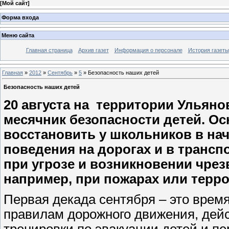
[
Мой сайт
]
Форма входа
Меню сайта
Главная страница
Архив газет
Информация о персонале
История газеты
Главная
»
2012
»
Сентябрь
»
5
» Безопасность наших детей
Безопасность наших детей
20 августа на
территории Ульяно
месячник безопасности детей. Ос
восстановить у школьников в нач
поведения на дорогах и в трансп
при угрозе и возникновении чре
например, при пожарах или терро
Первая декада сентября – это время
правилам дорожного движения, дейс
тренировки по эвакуации детей и пе