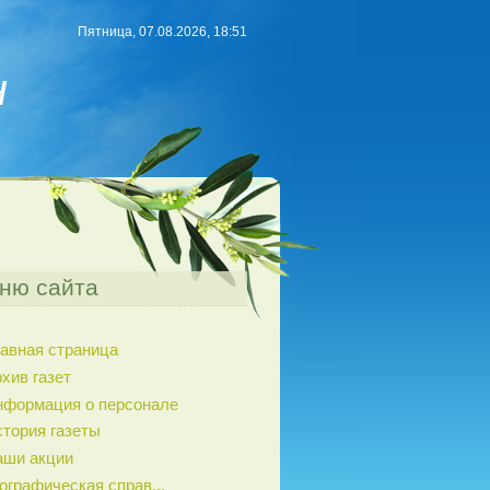
Пятница, 07.08.2026, 18:51
н
ню сайта
авная страница
хив газет
нформация о персонале
тория газеты
аши акции
ографическая справ...