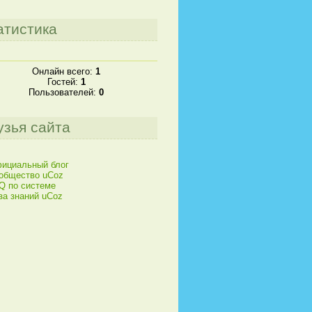
атистика
Онлайн всего:
1
Гостей:
1
Пользователей:
0
узья сайта
ициальный блог
общество uCoz
Q по системе
за знаний uCoz