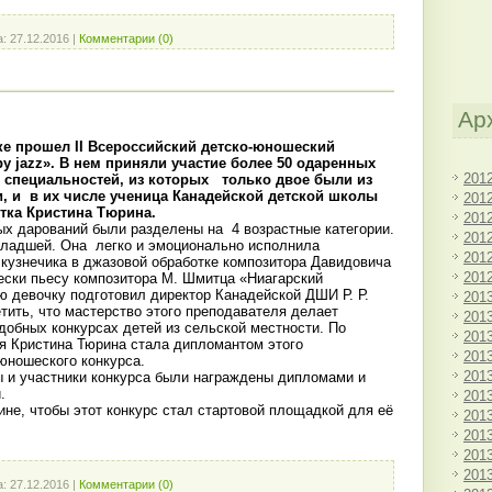
а:
27.12.2016
|
Комментарии (0)
Ар
ке прошел II Всероссийский детско-юношеский
y jazz». В нем приняли участие более 50 одаренных
201
 специальностей, из которых только двое были из
, и в их числе ученица Канадейской детской школы
201
стка Кристина Тюрина.
201
х дарований были разделены на 4 возрастные категории.
201
ладшей. Она легко и эмоционально исполнила
201
 кузнечика в джазовой обработке композитора Давидовича
201
ески пьесу композитора М. Шмитца «Ниагарский
ю девочку подготовил директор Канадейской ДШИ Р. Р.
201
тить, что мастерство этого преподавателя делает
201
добных конкурсах детей из сельской местности. По
201
я Кристина Тюрина стала дипломантом этого
201
юношеского конкурса.
201
 и участники конкурса были награждены дипломами и
.
201
не, чтобы этот конкурс стал стартовой площадкой для её
201
201
201
201
а:
27.12.2016
|
Комментарии (0)