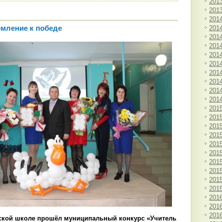
201
201
201
201
емление к победе
201
201
201
201
201
201
201
201
201
201
201
201
201
201
201
201
201
201
201
201
201
вской школе прошёл муниципальный конкурс «Учитель