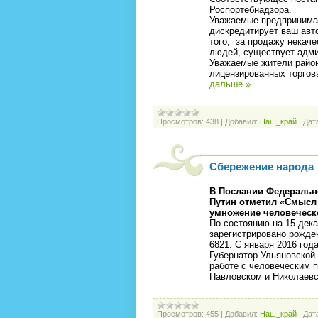
Роспортебнадзора.
Уважаемые предпринимат
дискредитирует ваш авто
того, за продажу некаче
людей, существует адми
Уважаемые жители район
лицензированных торгов
дальше »
Просмотров:
438
|
Добавил:
Наш_край
|
Дат
Сбережение народа
В Послании Федерально
Путин отметил «Смысл 
умножение человеческог
По состоянию на 15 дек
зарегистрировано рожден
6821. С января 2016 год
Губернатор Ульяновской
работе с человеческим 
Павловском и Николаевс
Просмотров:
455
|
Добавил:
Наш_край
|
Дат