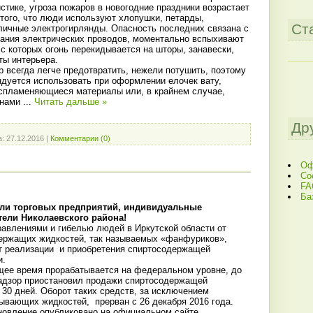
стике, угроза пожаров в новогодние праздники возрастает
а того, что люди используют хлопушки, петарды,
Ст
зличные электрогирлянды. Опасность последних связана с
ыкания электрических проводов, моментально вспыхивают
с которых огонь перекидывается на шторы, занавески,
ты интерьера.
р всегда легче предотвратить, нежели потушить, поэтому
ндуется использовать при оформлении елочек вату,
оспламеняющиеся материалы или, в крайнем случае,
енами
...
Читать дальше »
Др
а:
27.12.2016
|
Комментарии (0)
Оф
Со
FA
Ба
ли торговых предприятий, индивидуальные
ели Николаевского района!
равлениями и гибелью людей в Иркутской области от
ержащих жидкостей, так называемых «фанфуриков»,
от реализации и приобретения спиртосодержащей
и.
щее время прорабатывается на федеральном уровне, до
адзор приостановил продажи спиртосодержащей
30 дней. Оборот таких средств, за исключением
вающих жидкостей, прерван с 26 декабря 2016 года.
овление опубликовано на официальном сайте