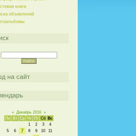
стевая книга
ска объявлений
отоальбомы
иск
од на сайт
лендарь
«
Декабрь 2016
»
Пн
Вт
Ср
Чт
Пт
Сб
Вс
1
2
3
4
7
5
6
8
9
10
11