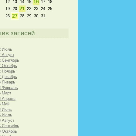
16
12
13
14
15
17
18
21
19
20
22
23
24
25
27
26
28
29
30
31
хив записей
2 Июль
2 Август
2 Сентябрь
2 Октябрь
2 Ноябрь
2 Декабрь
3 Январь
3 Февраль
3 Март
3 Апрель
3 Май
3 Июнь
3 Июль
3 Август
3 Сентябрь
3 Октябрь