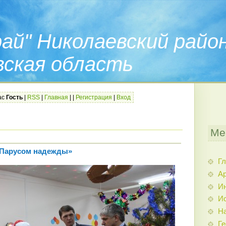
ай" Николаевский райо
вская область
ас
Гость
|
RSS
|
Главная
|
|
Регистрация
|
Вход
Ме
«Парусом надежды»
Гл
Ар
И
Ис
Н
Ге