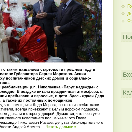
Го
До
Ф
По
кт с таким названием стартовал в прошлом году в
Вх
иативе Губернатора Сергея Морозова. Акция
ку воспитанников детских домов и социально-
тров.
и реабилитации р.п. Николаевка «Парус надежды» с
Ка
олюдно. В воздухе витала праздничная атмосфера, в
ии пребывали и взрослые, и дети. Здесь ждали Деда
, а также их постоянных помощников.
у, что помощники Деда Мороза, а кто-то из ребят даже
стители, всегда приезжают с целым ворохом подарков,
оглядывали в сторону дверей. Думается, что пора уже
ов главного новогоднего волшебника: это Глава
лександр Николаевич Ризаев, депутат Законодательного
бласти Андрей Алекса
...
Читать дальше »