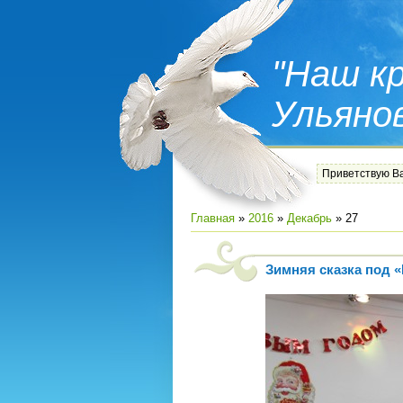
"Наш кр
Ульяно
Приветствую В
Главная
»
2016
»
Декабрь
»
27
Зимняя сказка под 