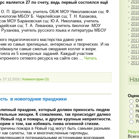
201
курс является 27 по счету, ведь первый состоялся ещё
201
: О. П. Щеголева, учитель ОБЖ МОУ Николаевская сш; Ф.
201
хнологии МБОУ Б. Чирклейская сш; Т. Н. Казакова,
201
сов МОУ Барановская сш; Ю А. Николаева, учитель
201
ейская сш; Т. А. Леванова, учитель биологии МОУ
201
. Рузанова, учитель русского языка и литературы МБОУ
201
ого педагогического мастерства давно уже
201
ним из самых зрелищных, интересных и творческих. И на
201
е обманули самые смелые ожидания коллег и жюри.
201
тояла из 5 конкурсных заданий. Каждый участник
201
ктронного сетевого ресурса на сайте сво
...
Читать
201
На
а:
27.12.2016
|
Комментарии (0)
Оцен
сть в новогодние праздники
О
Х
колепный праздник, который должен приносить людям
Н
тельные эмоции. К сожалению, так происходит далеко
П
в Новый год и пожары, и другие крупные неприятности.
У
орим о том, как избежать гнева огненной стихии.
 причины пожара в Новый год могут быть самыми разными.
Резул
 как салюты, так и многочисленные гирлянды,
Всего
 являющиеся потенциальными источниками возгорания.