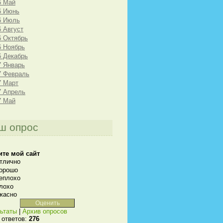
6 Май
6 Июнь
6 Июль
6 Август
6 Октябрь
6 Ноябрь
6 Декабрь
7 Январь
7 Февраль
7 Март
7 Апрель
7 Май
ш опрос
ите мой сайт
тлично
орошо
еплохо
лохо
жасно
ьтаты
|
Архив опросов
 ответов:
276