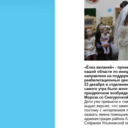
«Ёлка желаний» - прое
нашей области по иниц
направлена на поддерж
реабилитационных цен
23 декабря в отделени
самого утра было мног
праздничном возбужден
Мороза со Снегурочкой
Дети уже привыкли к том
выдал версию, что заме
поэтому с нетерпением п
назвать имена помощник
администрации района А
Собрания Ульяновской о