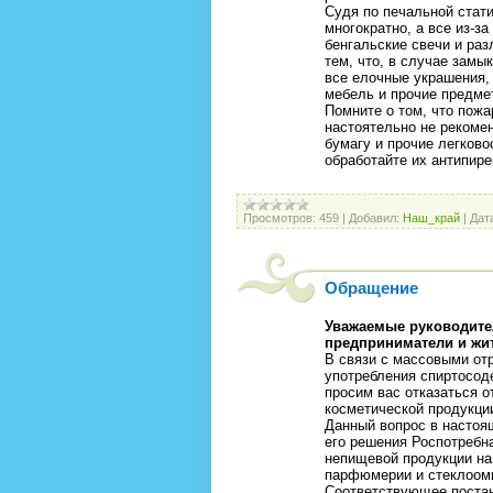
Судя по печальной стати
многократно, а все из-з
бенгальские свечи и ра
тем, что, в случае зам
все елочные украшения, 
мебель и прочие предме
Помните о том, что пожа
настоятельно не рекоме
бумагу и прочие легков
обработайте их антипир
Просмотров:
459
|
Добавил:
Наш_край
|
Дат
Обращение
Уважаемые руководите
предприниматели и жит
В связи с массовыми от
употребления спиртосод
просим вас отказаться 
косметической продукци
Данный вопрос в настоя
его решения Роспотребн
непищевой продукции на 
парфюмерии и стеклоомы
Соответствующее постан