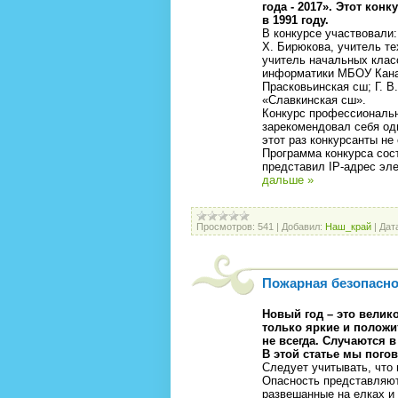
года - 2017». Этот кон
в 1991 году.
В конкурсе участвовали
Х. Бирюкова, учитель те
учитель начальных клас
информатики МБОУ Канад
Прасковьинская сш; Г. В
«Славкинская сш».
Конкурс профессиональн
зарекомендовал себя од
этот раз конкурсанты н
Программа конкурса сос
представил IP-адрес эле
дальше »
Просмотров:
541
|
Добавил:
Наш_край
|
Дат
Пожарная безопасно
Новый год – это вели
только яркие и положи
не всегда. Случаются 
В этой статье мы погов
Следует учитывать, что
Опасность представляют
развешанные на елках и