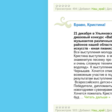
Просмотров:
494
|
Добавил:
Наш_край
|
Дат
Браво, Кристина!
21 декабря в Ульяновс
джазовый конкурс «Bab
музыкантов различных
районов нашей области
искусств - юная пиани
Все выступления молоды
Кристина выступила в м
знаменитую песенку про
и очень сложную технич
водопад». К выступлени
Чернышев. Хочется отме
возможным участие в по
результатам выступлени
Всероссийского детско-
Победители, дипломанты
новогодними сувенирами
Хочется пожелать Кристи
буд
...
Читать дальше »
Просмотров:
503
|
Добавил:
Наш_край
|
Дат