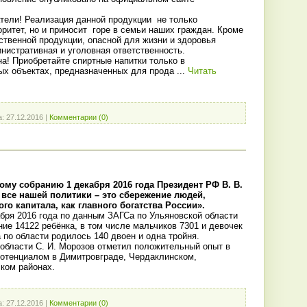
ели! Реализация данной продукции не только
ритет, но и приносит горе в семьи наших граждан. Кроме
ственной продукции, опасной для жизни и здоровья
нистративная и уголовная ответственность.
а! Приобретайте спиртные напитки только в
ых объектах, предназначенных для прода
...
Читать
а:
27.12.2016
|
Комментарии (0)
му собранию 1 декабря 2016 года Президент РФ В. В.
все нашей политики – это сбережение людей,
о капитала, как главного богатства России».
абря 2016 года по данным ЗАГСа по Ульяновской области
ие 14122 ребёнка, в том числе мальчиков 7301 и девочек
а по области родилось 140 двоен и одна тройня.
 области С. И. Морозов отметил положительный опыт в
потенциалом в Димитровграде, Чердаклинском,
ком районах.
а:
27.12.2016
|
Комментарии (0)