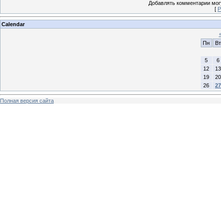
Добавлять комментарии могу
[
Р
Calendar
Пн
Вт
5
6
12
13
19
20
26
27
Полная версия сайта