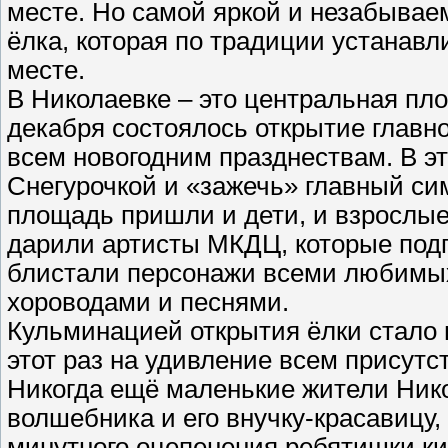
месте. Но самой яркой и незабывае
ёлка, которая по традиции устанав
месте.
В Николаевке – это центральная пл
декабря состоялось открытие главно
всем новогодним празднествам. В эт
Снегурочкой и «зажечь» главный сим
площадь пришли и дети, и взрослы
дарили артисты МКДЦ, которые подг
блистали персонажи всеми любимых
хороводами и песнями.
Кульминацией открытия ёлки стало 
этот раз на удивление всем присут
Никогда ещё маленькие жители Нико
волшебника и его внучку-красавицу,
минутного оцепенения ребятишки к