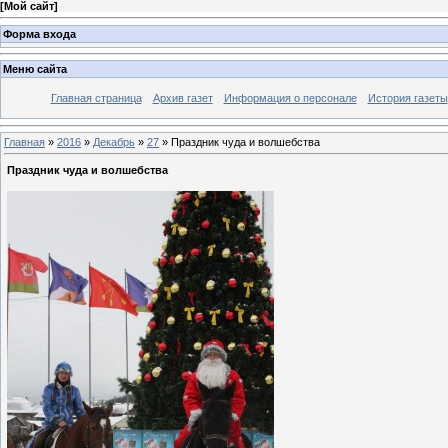
[
Мой сайт
]
Форма входа
Меню сайта
Главная страница
Архив газет
Информация о персонале
История газеты
Главная
»
2016
»
Декабрь
»
27
» Праздник чуда и волшебства
Праздник чуда и волшебства