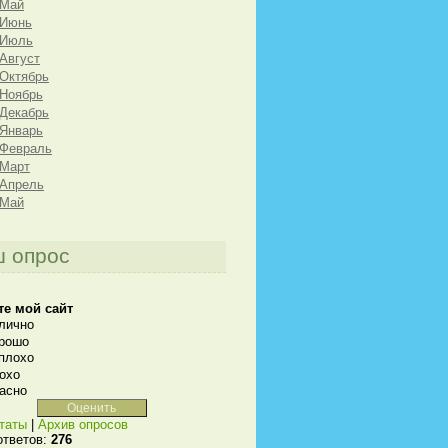
 Май
 Июнь
 Июль
 Август
 Октябрь
 Ноябрь
 Декабрь
 Январь
 Февраль
 Март
 Апрель
 Май
 опрос
те мой сайт
лично
рошо
плохо
охо
асно
таты
|
Архив опросов
ответов:
276