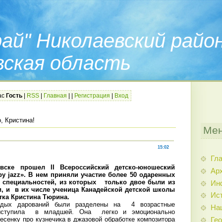
ай" Николаевский райо
вская область
ас
Гость
|
RSS
|
Главная
|
|
Регистрация
|
Вход
, Кристина!
Мен
15:02
Гл
вске прошел II Всероссийский детско-юношеский
Арх
y jazz». В нем приняли участие более 50 одаренных
 специальностей, из которых только двое были из
Ин
, и в их числе ученица Канадейской детской школы
Ис
тка Кристина Тюрина.
одых дарований были разделены на 4 возрастные
На
 выступила в младшей. Она легко и эмоционально
есенку про кузнечика в джазовой обработке композитора
Гео