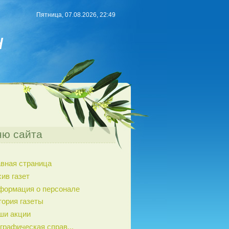
Пятница, 07.08.2026, 22:49
н
ю сайта
авная страница
ив газет
формация о персонале
тория газеты
ши акции
графическая справ...