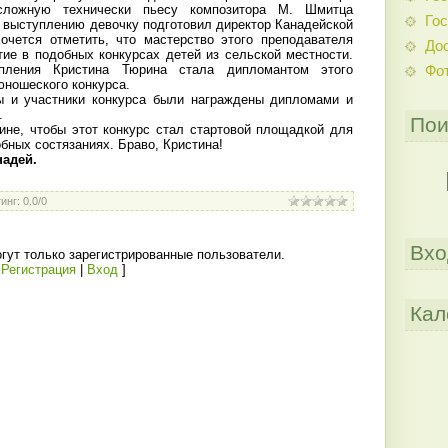
сложную технически пьесу композитора М. Шмитца
Гос
К выступлению девочку подготовил директор Канадейской
очется отметить, что мастерство этого преподавателя
До
ие в подобных конкурсах детей из сельской местности.
пления Кристина Тюрина стала дипломантом этого
Фо
юношеского конкурса.
ы и участники конкурса были награждены дипломами и
.
Пои
ине, чтобы этот конкурс стал стартовой площадкой для
бных состязаниях. Браво, Кристина!
надей.
инг
:
0.0
/
0
Вхо
гут только зарегистрированные пользователи.
[
Регистрация
|
Вход
]
Кал