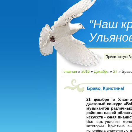
"Наш кр
Ульяно
Приветствую В
Главная
»
2016
»
Декабрь
»
27
» Браво
Браво, Кристина!
21 декабря в Ульяно
джазовый конкурс «Bab
музыкантов различных
районов нашей области
искусств - юная пианис
Все выступления мол
категории. Кристина
исполнила знаменитую п