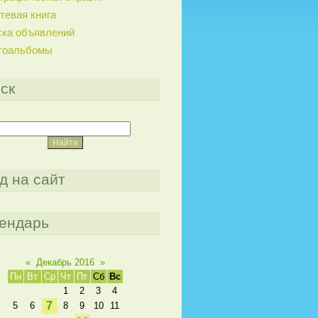
тевая книга
ска объявлений
тоальбомы
ск
д на сайт
ендарь
«
Декабрь 2016
»
Пн
Вт
Ср
Чт
Пт
Сб
Вс
1
2
3
4
7
5
6
8
9
10
11