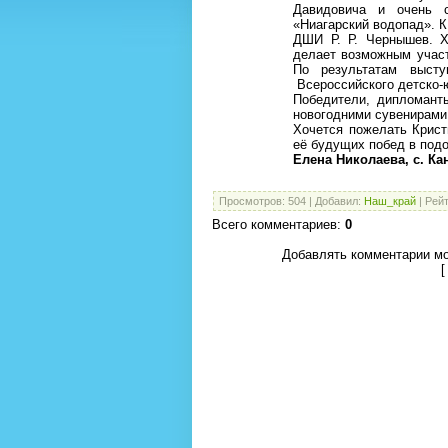
Давидовича и очень 
«Ниагарский водопад». 
ДШИ Р. Р. Чернышев. Х
делает возможным участ
По результатам высту
Всероссийского детско-
Победители, дипломант
новогодними сувенирами
Хочется пожелать Крист
её будущих побед в подо
Елена Николаева, с. Ка
Просмотров
:
504
|
Добавил
:
Наш_край
|
Рейт
Всего комментариев
:
0
Добавлять комментарии мо