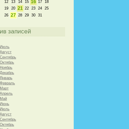
16
12
13
14
15
17
18
21
19
20
22
23
24
25
27
26
28
29
30
31
ив записей
 Июль
 Август
 Сентябрь
 Октябрь
 Ноябрь
 Декабрь
 Январь
 Февраль
 Март
 Апрель
 Май
 Июнь
 Июль
 Август
 Сентябрь
 Октябрь