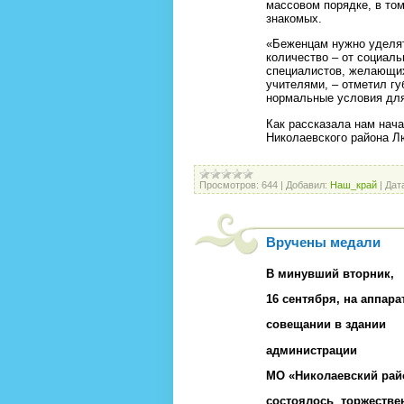
массовом порядке, в том 
знакомых.
«Беженцам нужно уделят
количество – от социал
специалистов, желающих
учителями, – отметил г
нормальные условия для
Как рассказала нам нач
Николаевского района Л
Просмотров:
644
|
Добавил:
Наш_край
|
Дат
Вручены медали
В минувший вторник,
16 сентября, на аппар
совещании в здании
администрации
МО «Николаевский рай
состоялось торжестве