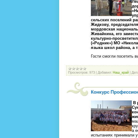
Лё
до
«Н
уп
сельских поселений рай
Жидкову, председател
мордовская националь
Живайкина, его замест
культурно-просветите
(«Родник») МО «Никола
языка школ района, а т
Гости смогли посетить 
Просмотров:
973
|
Добавил:
Наш_край
|
Дат
Конкурс Профессио
В 
Су
ко
жи
ма
кру
а е
испытаниях принимали у