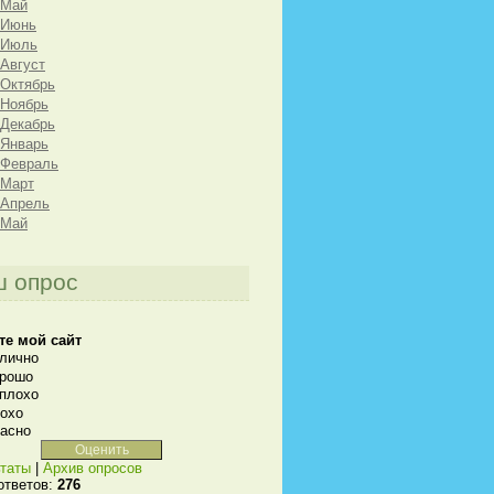
 Май
 Июнь
 Июль
 Август
 Октябрь
 Ноябрь
 Декабрь
 Январь
 Февраль
 Март
 Апрель
 Май
 опрос
те мой сайт
лично
рошо
плохо
охо
асно
таты
|
Архив опросов
ответов:
276