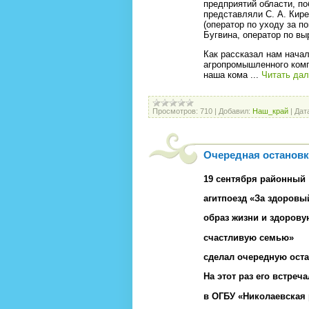
предприятий области, по
представляли С. А. Кире
(оператор по уходу за по
Бугвина, оператор по в
Как рассказал нам нача
агропромышленного комп
наша кома
...
Читать да
Просмотров:
710
|
Добавил:
Наш_край
|
Дат
Очередная остановк
19 сентября районный
агитпоезд «За здоровы
образ жизни и здорову
счастливую семью»
сделал очередную оста
На этот раз его встреч
в ОГ­БУ «Ни­кола­евс­кая