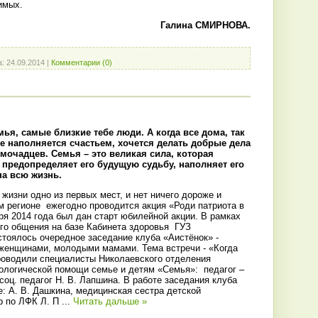
имых.
Галина СМИРНОВА.
а:
24.09.2014
|
Комментарии (0)
мья, самые близкие тебе люди. А когда все дома, так
це наполняется счастьем, хочется делать добрые дела
очадцев. Семья – это великая сила, которая
 предопределяет его будущую судьбу, наполняет его
а всю жизнь.
жизни одно из первых мест, и нет ничего дороже и
м регионе ежегодно проводится акция «Роди патриота в
ря 2014 года был дан старт юбилейной акции. В рамках
го общения на базе Кабинета здоровья ГУЗ
тоялось очередное заседание клуба «Аистёнок» -
женщинами, молодыми мамами. Тема встречи - «Когда
роводили специалисты Николаевского отделения
ологической помощи семье и детям «Семья»: педагог –
 соц. педагог Н. В. Лапшина. В работе заседания клуба
: А. В. Дашкина, медицинская сестра детской
ор по ЛФК Л. П
...
Читать дальше »