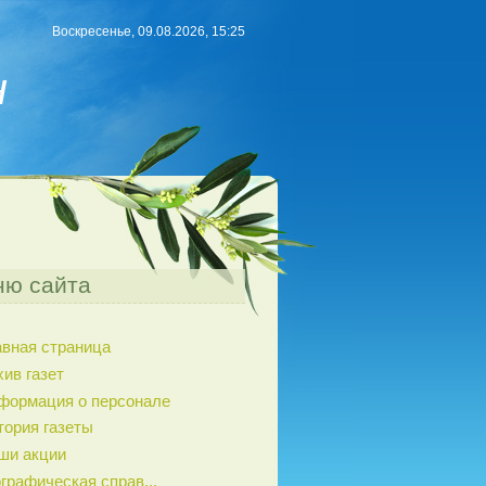
Воскресенье, 09.08.2026, 15:25
н
ю сайта
авная страница
хив газет
формация о персонале
тория газеты
ши акции
графическая справ...