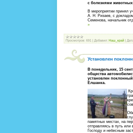
с бо­лез­ня­ми жи­вот­ных
В ме­роп­ри­ятии при­нял у
А. Н. Ри­за­ев, с док­ла­д
Семенова, на­чаль­ник от
»
Просмотров:
691
|
Добавил:
Наш_край
|
Дат
Установлен поклонн
В понедельник, 15 сен
общества автомобилис
установлен поклонный 
Елшанка.
Кре
тр
кре
со
Об
глу
памятных местах, на пер
отправляясь в путь или 
Господу и небесным зас