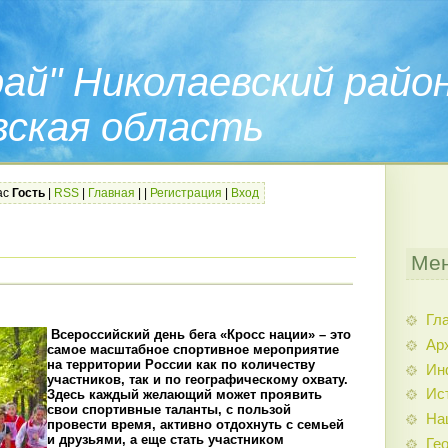
ай" Николаевский райо
вская область
ас
Гость
|
RSS
|
Главная
|
|
Регистрация
|
Вход
Мен
Гл
Всероссийский день бега «Кросс нации» – это
Ар
самое масштабное спортивное мероприятие
на территории России как по количеству
Ин
участников, так и по географическому охвату.
Ис
Здесь каждый желающий может проявить
свои спортивные таланты, с пользой
На
провести время, активно отдохнуть с семьей
и друзьями, а еще стать участником
Гео