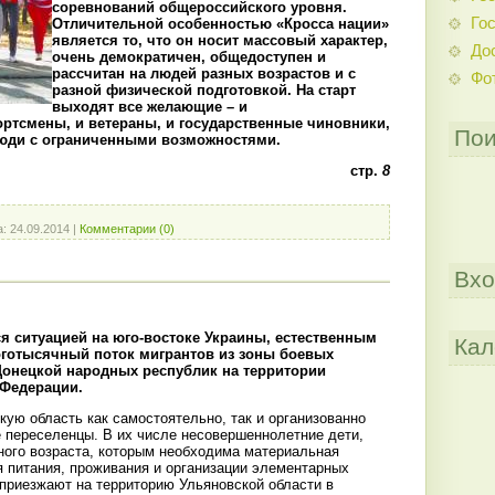
соревнований общероссийского уровня.
Гос
Отличительной особенностью «Кросса нации»
является то, что он носит массовый характер,
До
очень демократичен, общедоступен и
рассчитан на людей разных возрастов и с
Фо
разной физической подготовкой. На старт
выходят все желающие – и
ртсмены, и ветераны, и государственные чиновники,
Пои
 люди с ограниченными возможностями.
стр.
8
а:
24.09.2014
|
Комментарии (0)
Вхо
я ситуацией на юго-востоке Украины, естественным
Кал
оготысячный поток мигрантов из зоны боевых
Донецкой народных республик на территории
 Федерации.
ую область как самостоятельно, так и организованно
переселенцы. В их числе несовершеннолетние дети,
ного возраста, которым необходима материальная
 питания, проживания и организации элементарных
приезжают на территорию Ульяновской области в