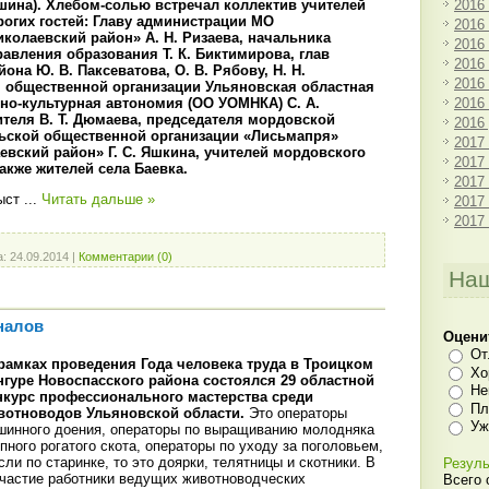
2016
шина). Хлебом-солью встречал коллектив учителей
рогих гостей: Главу администрации МО
2016
иколаевский район» А. Н. Ризаева, начальника
2016
равления образования Т. К. Биктимирова, глав
2016
она Ю. В. Паксеватова, О. В. Рябову, Н. Н.
2016
я общественной организации Ульяновская областная
2016
но-культурная автономия (ОО УОМНКА) С. А.
ителя В. Т. Дюмаева, председателя мордовской
2016
льской общественной организации «Лисьмапря»
2017
евский район» Г. С. Яшкина, учителей мордовского
2017
акже жителей села Баевка.
2017
выст
...
Читать дальше »
2017
2017
а:
24.09.2014
|
Комментарии (0)
Наш
налов
Оцени
От
рамках проведения Года человека труда в Троицком
Хо
нгуре Новоспасского района состоялся 29 областной
Не
нкурс профессионального мастерства среди
Пл
вотноводов Ульяновской области.
Это операторы
Уж
шинного доения, операторы по выращиванию молодняка
пного рогатого скота, операторы по уходу за поголовьем,
сли по старинке, то это доярки, телятницы и скотники. В
Резуль
частие работники ведущих животноводческих
Всего 