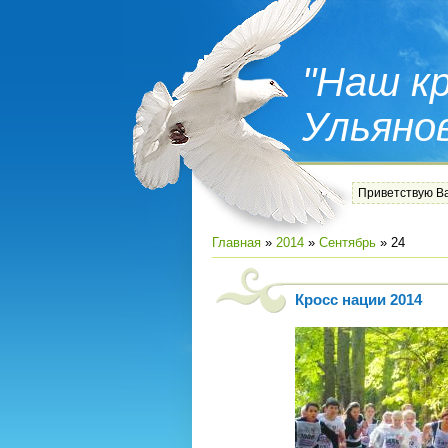
"Наш кр
Ульяно
Приветствую В
Главная
»
2014
»
Сентябрь
»
24
Кросс нации 2014