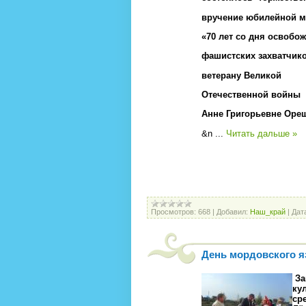
вручение юбилейной м
«70 лет со дня освобо
фашистских захватчик
ветерану Великой
Отечественной войны
Анне Григорьевне Оре
&n
...
Читать дальше »
Просмотров:
668
|
Добавил:
Наш_край
|
Дат
День мордовского я
За
ку
ср