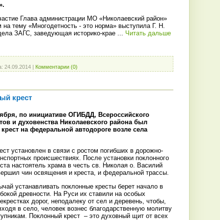
».
час­тие Гла­ва ад­ми­нист­ра­ции МО «Ни­кола­евс­кий район»
ом на те­му «Мно­годет­ность - это нор­ма» выс­ту­пила Г. Н.
дела ЗАГС, за­веду­ющая ис­то­рико-кра­е
...
Читать дальше
а:
24.09.2014
|
Комментарии (0)
ый крест
тября, по инициативе ОГИБДД, Всероссийского
тов и духовенства Николаевского района был
крест на федеральной автодороге возле села
ст установлен в связи с ростом погибших в дорожно-
анспортных происшествиях. После установки поклонного
ста настоятель храма в честь св. Николая о. Василий
вершил чин освящения и креста, и федеральной трассы.
ычай устанавливать поклонные кресты берет начало в
бокой древности. На Руси их ставили на особых
екрестках дорог, неподалеку от сел и деревень, чтобы,
входя в село, человек вознес благодарственную молитву
тупникам. Поклонный крест – это духовный щит от всех