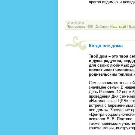
врагов видимых и невид
Просмотров:
689
|
Добавил:
Наш_край
|
Дат
Когда все дома
Твой дом – это твоя се
и душа радуется, серд
для своих любимых дом
воспитывает человека,
родительским теплом н
Семья занимает в нашей 
значимее семьи. В наше
День России». 12 сентяб
проведения Дня семейно
«Николаевская ЦРБ» сос
встреча с беременными 
все дома». Заседание п
«Центра социально-псих
психолог Е. В. Платова,
также принимали участие
консультации, инструкт