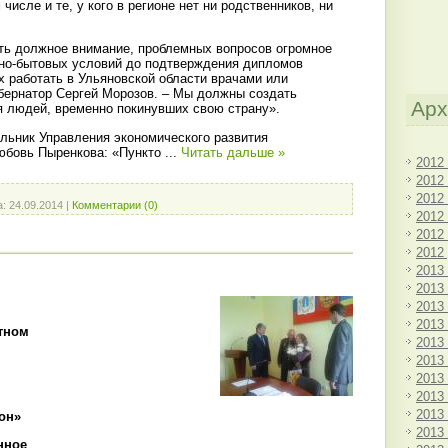
числе и те, у кого в регионе нет ни родственников, ни
ь должное внимание, проблемных вопросов огромное
ьно-бытовых условий до подтверждения дипломов
 работать в Ульяновской области врачами или
убернатор Сергей Морозов. – Мы должны создать
Арх
 людей, временно покинувших свою страну».
альник Управления экономического развития
юбовь Пыренкова: «Пункто
...
Читать дальше »
2012
2012
2012
а:
24.09.2014
|
Комментарии (0)
2012
2012
2012
2013
2013
2013
2013
атном
2013
2013
2013
2013
2013
он»
2013
нное