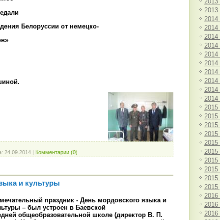
2013
2013
едали
2014
ждения Белоруссии от немецко-
2014
2014
ов»
2014
2014
2014
2014
2014
шиной.
2014
2014
2015
2015
2015
2015
2015
2015
а:
24.09.2014
|
Комментарии (0)
2015
2015
2015
зыка и культуры
2015
2016
мечательный праздник - День мордовского языка и
2016
льтуры – был устроен в Баевской
2016
едней общеобразовательной школе (директор В. П.