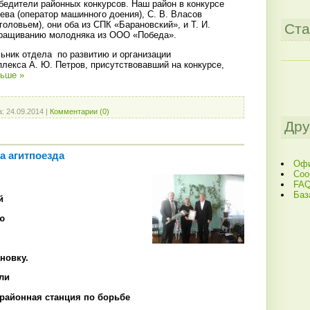
бедители районных конкурсов. Наш район в конкурсе
ева (оператор машинного доения), С. В. Власов
головьем), они оба из СПК «Барановский», и Т. И.
Ста
ыращиванию молодняка из ООО «Победа».
льник отдела по развитию и организации
лекса А. Ю. Петров, присутствовавший на конкурсе,
льше »
а:
24.09.2014
|
Комментарии (0)
Дру
а агитпоезда
Офи
Соо
FAQ
Баз
й
ю
новку.
али
 район­ная стан­ция по борь­бе