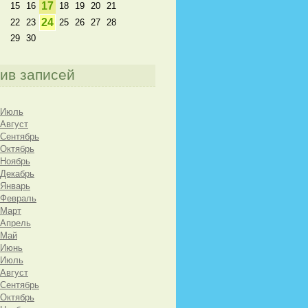
17
15
16
18
19
20
21
24
22
23
25
26
27
28
29
30
ив записей
 Июль
 Август
 Сентябрь
 Октябрь
 Ноябрь
 Декабрь
 Январь
 Февраль
 Март
 Апрель
 Май
 Июнь
 Июль
 Август
 Сентябрь
 Октябрь