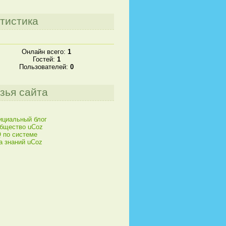
тистика
Онлайн всего:
1
Гостей:
1
Пользователей:
0
зья сайта
циальный блог
бщество uCoz
 по системе
а знаний uCoz