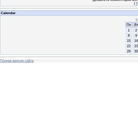
[
Р
Calendar
«
Пн
Вт
1
2
8
9
15
16
22
23
29
30
Полная версия сайта