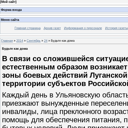
[
Мой сайт
]
Форма входа
Меню сайта
Главная страница
Архив газет
Информация о персонале
История газеты
Главная
»
2014
»
Сентябрь
»
24
» Будьте как дома
Будьте как дома
В связи со сложившейся ситуацие
естественным образом возникает
зоны боевых действий Луганской
территории субъектов Российско
Каждый день в Ульяновскую область
приезжают вынужденные переселенц
инвалиды, лица преклонного возрас
помощь для обеспечения питания, 
бытовых условий. Люди приезжают 