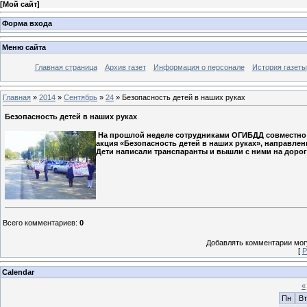
[
Мой сайт
]
Форма входа
Меню сайта
Главная страница
Архив газет
Информация о персонале
История газеты
Главная
»
2014
»
Сентябрь
»
24
» Безопасность детей в наших руках
Безопасность детей в наших руках
На прошлой неделе сотрудниками ОГИБДД совместно 
акция «Безопасность детей в наших руках», направле
Дети написали транспаранты и вышли с ними на доро
Всего комментариев
:
0
Добавлять комментарии могу
[
Р
Calendar
«
Пн
Вт