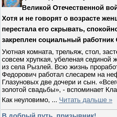
Великой Отечественной во
Хотя и не говорят о возрасте же
перестала его скрывать, спокойно
закреплен социальный работник
Уютная комната, трельяж, стол, зас
совсем хрупкая, убеленая сединой 
из села Рызлей. Всю жизнь прорабо
Федорович работал слесарем на неф
Глазуновых две дочери и сын. «Все
золотой свадьбы», - вспоминает Кла
Как неуловимо,
...
Читать дальше »
В добрый путь, призывник!