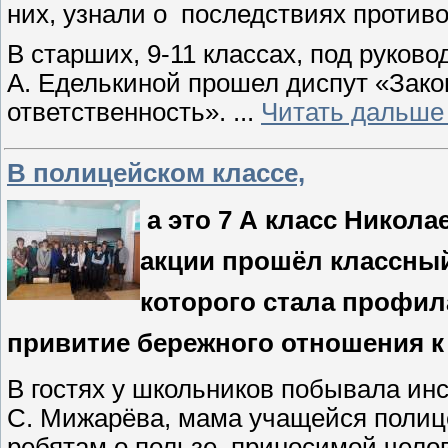
них, узнали о последствиях против
В старших, 9-11 классах, под руково
А. Еделькиной прошел диспут «Закон
ответственность».
...
Читать дальше
В полицейском классе,
а это 7 А класс Никол
акции прошёл классный
которого стала профил
привитие бережного отношения к 
В гостях у школьников побывала инс
С. Мижарёва, мама учащейся полице
ребятам о пользе, приносимой чело