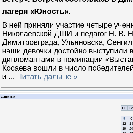
лагеря «Юность».
В ней приняли участие четыре учен
Николаевской ДШИ и педагог Н. В. 
Димитровграда, Ульяновска, Сенгил
наши девочки достойно выступили в
дипломантами в номинации «Выстав
Косаева вошли в число победителей
и
...
Читать дальше »
Calendar
Пн
Вт
5
6
12
13
19
20