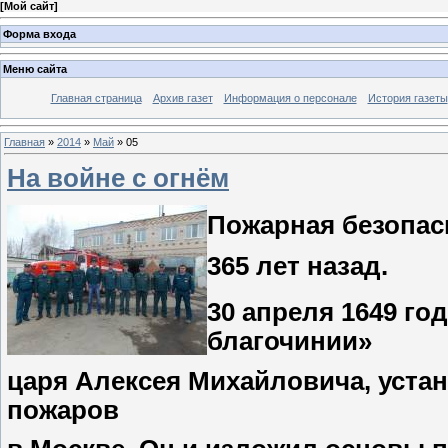
[
Мой сайт
]
Форма входа
Меню сайта
Главная страница
Архив газет
Информация о персонале
История газеты
Главная
»
2014
»
Май
»
05
На войне с огнём
Пожарная безопас
365 лет назад.
30 апреля 1649 го
благочинии»
царя Алексея Михайловича, уста
пожаров