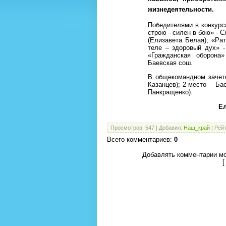
жизнедеятельности.
Победителями в конкурс
строю - силен в бою» - 
(Елизавета Белая); «Ра
теле – здоровый дух» -
«Гражданская оборона
Баевская сош.
В общекомандном зачете
Казанцев); 2 место - Бае
Панкращенко).
Ел
Просмотров
:
547
|
Добавил
:
Наш_край
|
Рейт
Всего комментариев
:
0
Добавлять комментарии мо