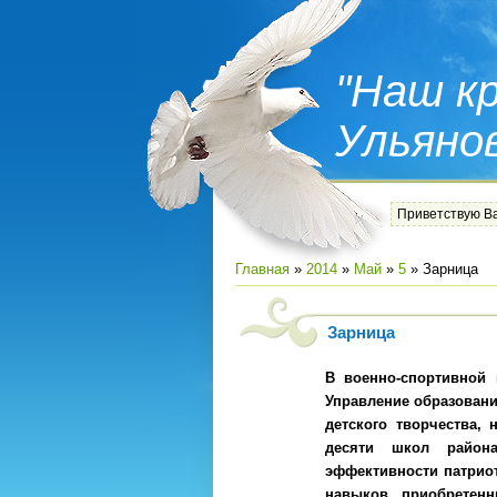
"Наш кр
Ульяно
Приветствую В
Главная
»
2014
»
Май
»
5
» Зарница
Зарница
В военно-спортивной 
Управление образован
детского творчества, 
десяти школ район
эффективности патриот
навыков, приобретенн