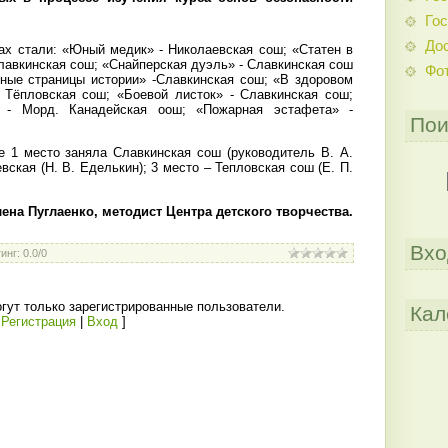
Гос
До
ах стали: «Юный медик» - Николаевская сош; «Статен в
Славкинская сош; «Снайперская дуэль» - Славкинская сош
Фо
тные страницы истории» -Славкинская сош; «В здоровом
 Тёпловская сош; «Боевой листок» - Славкинская сош;
» - Морд. Канадейская оош; «Пожарная эстафета» -
Пои
 1 место заняла Славкинская сош (руководитель В. А.
вская (Н. В. Еделькин); 3 место – Тепловская сош (Е. П.
ена Пуглаенко, методист Центра детского творчества.
Вхо
инг
:
0.0
/
0
гут только зарегистрированные пользователи.
Кал
[
Регистрация
|
Вход
]