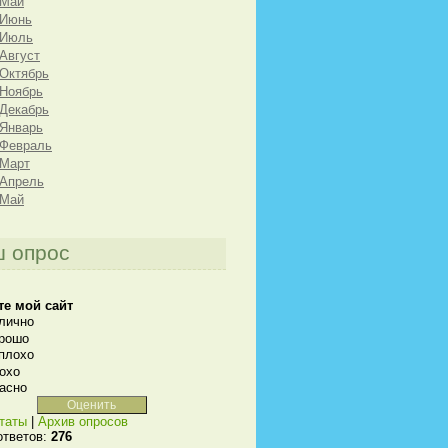
 Май
 Июнь
 Июль
 Август
 Октябрь
 Ноябрь
 Декабрь
 Январь
 Февраль
 Март
 Апрель
 Май
 опрос
те мой сайт
лично
рошо
плохо
охо
асно
таты
|
Архив опросов
ответов:
276