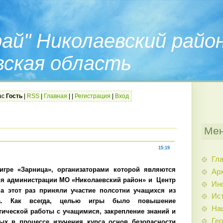
ай" Николаевский райо
вская область
ас
Гость
|
RSS
|
Главная
|
|
Регистрация
|
Вход
Мен
15:19
Гл
игре «Зарница», организаторами которой являются
Арх
ия администрации МО «Николаевский район» и Центр
Ин
на этот раз приняли участие полсотни учащихся из
Ис
а. Как всегда, целью игры было повышение
На
ической работы с учащимися, закрепление знаний и
Гео
ых в процессе изучения курса основ безопасности