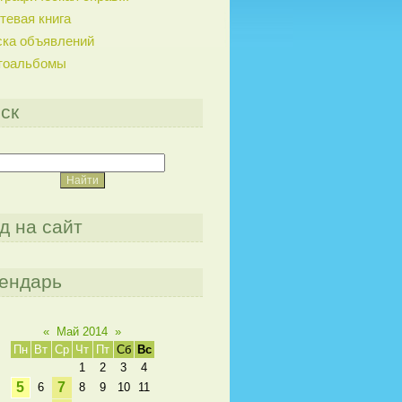
тевая книга
ска объявлений
тоальбомы
ск
д на сайт
ендарь
«
Май 2014
»
Пн
Вт
Ср
Чт
Пт
Сб
Вс
1
2
3
4
5
7
6
8
9
10
11