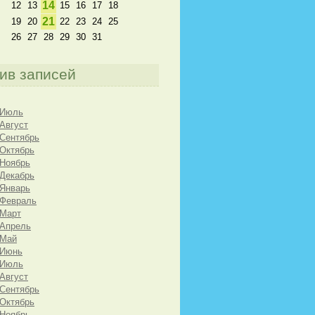
14
12
13
15
16
17
18
21
19
20
22
23
24
25
26
27
28
29
30
31
ив записей
 Июль
 Август
 Сентябрь
 Октябрь
 Ноябрь
 Декабрь
 Январь
 Февраль
 Март
 Апрель
 Май
 Июнь
 Июль
 Август
 Сентябрь
 Октябрь
 Ноябрь