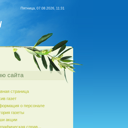
Пятница, 07.08.2026, 11:31
н
ю сайта
авная страница
ив газет
формация о персонале
тория газеты
ши акции
графическая справ...