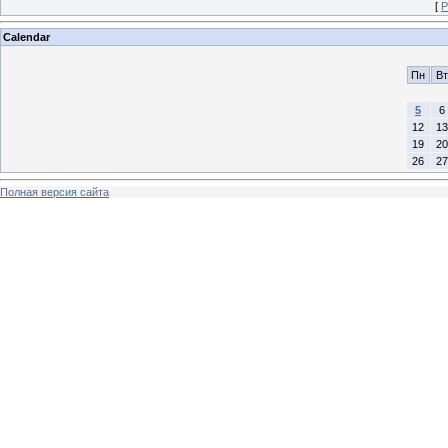
[
Р
Calendar
Пн
Вт
5
6
12
13
19
20
26
27
Полная версия сайта