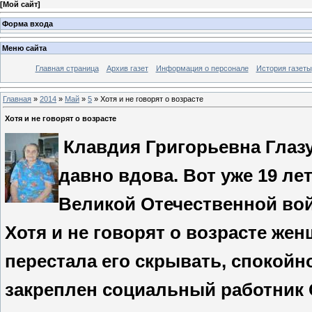
[
Мой сайт
]
Форма входа
Меню сайта
Главная страница
Архив газет
Информация о персонале
История газеты
Главная
»
2014
»
Май
»
5
» Хотя и не говорят о возрасте
Хотя и не говорят о возрасте
Клавдия Григорьевна Глазу
давно вдова. Вот уже 19 лет
Великой Отечественной во
Хотя и не говорят о возрасте же
перестала его скрывать, спокойно
закреплен социальный работник