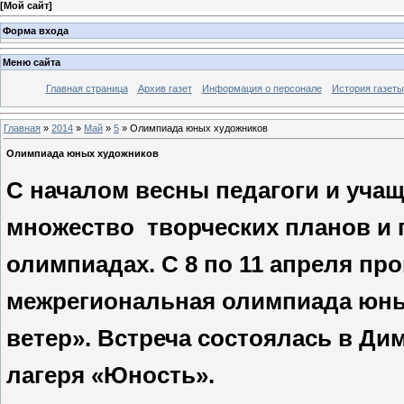
[
Мой сайт
]
Форма входа
Меню сайта
Главная страница
Архив газет
Информация о персонале
История газеты
Главная
»
2014
»
Май
»
5
» Олимпиада юных художников
Олимпиада юных художников
С началом весны педагоги и уч
множество
творческих планов и 
олимпиадах. С 8 по 11 апреля про
межрегиональная олимпиада юны
ветер». Встреча состоялась в Ди
лагеря «Юность».