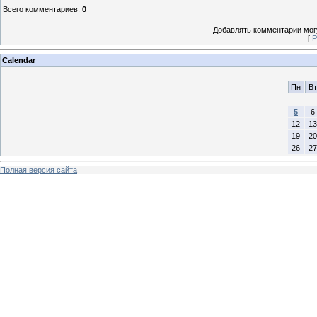
Всего комментариев
:
0
Добавлять комментарии могу
[
Р
Calendar
Пн
Вт
5
6
12
13
19
20
26
27
Полная версия сайта