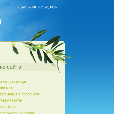
Суббота, 08.08.2026, 14:37
н
ю сайта
авная страница
хив газет
формация о персонале
тория газеты
ши акции
графическая справ...