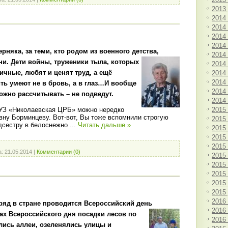
2013
2014
2014
2014
2014
ерняка, за теми,
кто родом из военного детства,
2014
ни. Дети войны, труженики тыла,
которых
2014
тичные,
любят и ценят труд, а ещё
2014
2014
ть умеют не в бровь, а в глаз…
И вообще
2014
можно
рассчитывать – не подведут.
2014
2015
ГУЗ «Николаевская ЦРБ» можно нередко
вну Борминцеву. Вот-вот, Вы тоже вспомнили строгую
2015
дсестру в белоснежно
...
Читать дальше »
2015
2015
2015
а:
21.05.2014
|
Комментарии (0)
2015
2015
2015
2015
2015
2016
ряд в стране
проводится Всероссийский день
2016
ах Всероссийского дня посадки лесов по
2016
лись аллеи, озеленялись улицы и