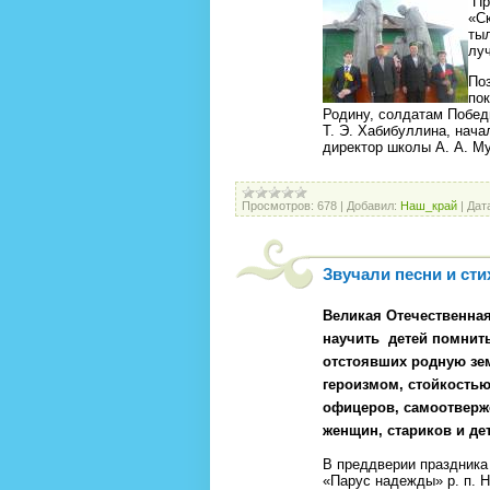
Пр
«С
тыл
луч
По
по
Родину, солдатам Побед
Т. Э. Хабибуллина, нача
директор школы А. А. М
Просмотров:
678
|
Добавил:
Наш_край
|
Дат
Звучали песни и сти
Великая Отечественная
научить
детей
помнит
отстоявших родную з
героизмом, стойкостью
офицеров,
самоотверж
женщин, стариков и де
В преддверии праздника
«Парус надежды» р. п. 