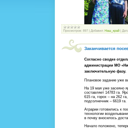
Просмотров:
897
|
Добавил:
Наш_край
|
Дат
Заканчивается посе
Согласно сводке отдел
администрации МО «Ни
заключительную фазу.
Плановое задание уже 
На 19 мая уже засеяно я
составляет 14783 га. Яр
615 га, горох – на 262 га
подсолнечник – 6619 га.
Аграрии готовились к по
технологии возделывани
в почву вносилось доста
Начало положено, теперь