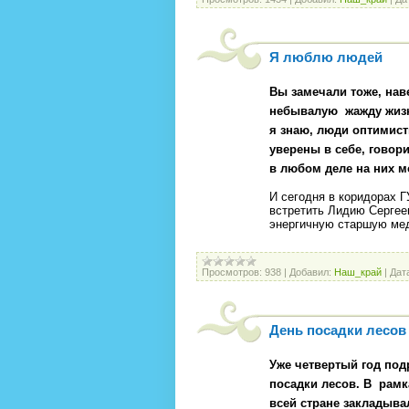
Я люблю людей
Вы замечали тоже, нав
небывалую
жажду жиз
я знаю, люди оптимис
уверены в себе,
говори
в любом деле на них 
И сегодня в коридорах 
встретить Лидию Сергее
энергичную старшую ме
Просмотров:
938
|
Добавил:
Наш_край
|
Дат
День посадки лесов
Уже четвертый год под
посадки лесов. В
рамк
всей стране закладыва