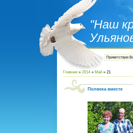
"Наш кр
Ульяно
Приветствую В
Главная
»
2014
»
Май
»
21
Полвека вместе