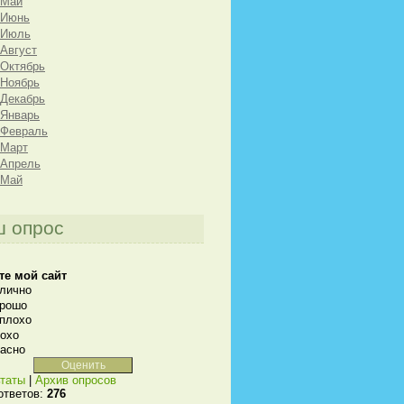
 Май
 Июнь
 Июль
 Август
 Октябрь
 Ноябрь
 Декабрь
 Январь
 Февраль
 Март
 Апрель
 Май
 опрос
те мой сайт
лично
рошо
плохо
охо
асно
таты
|
Архив опросов
ответов:
276