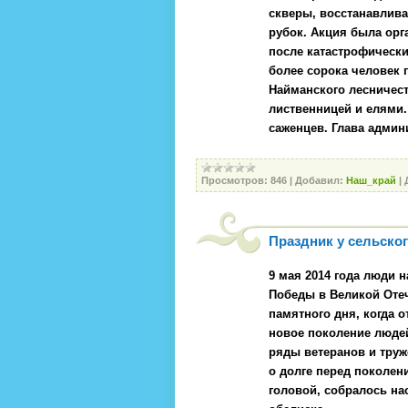
скверы,
восстанавлива
рубок. Акция была орг
после
катастрофически
более сорока человек 
Найманского лесничес
лиственницей и елями
саженцев. Глава адми
Просмотров:
846
|
Добавил:
Наш_край
|
Праздник у сельско
9 мая 2014 года люди 
Победы в Великой Отеч
памятного дня, когда 
новое поколение людей
ряды ветеранов и тру
о долге перед поколен
головой, собралось на