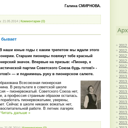
Галина СМИРНОВА.
а:
21.05.2014
|
Комментарии (0)
Арх
 бывает
2012
В наши юные годы с каким трепетом мы ждали этого
2012
2012
ионерии. Старшие пионеры повяжут тебе красный
2012
онерский значок. Впервые на призыв: «Пионер, к
2012
истической партии Советского Союза будь готов!» -
2012
готов!» — и поднимешь руку в пионерском салюте.
2013
2013
образована Всесоюзная пионерская
2013
енина. В результате в советской школе
сия – пионервожатый. Советского Союза нет,
2013
е, а профессия странным образом осталась.
2013
-е поработать пионервожатыми, уверены,
2013
ет. Сейчас в школе никаких вожатых нет,
2013
 воспитательной работе. В летних лагерях
2013
.
Читать дальше »
2013
2013
2013
та:
21.05.2014
|
Комментарии (0)