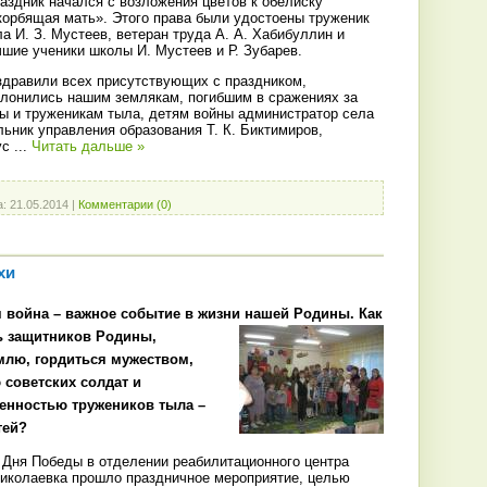
аздник начался с возложения цветов к обелиску
корбящая мать». Этого права были удостоены труженик
а И. З. Мустеев, ветеран труда А. А. Хабибуллин и
шие ученики школы И. Мустеев и Р. Зубарев.
здравили всех присутствующих с праздником,
клонились нашим землякам, погибшим в сражениях за
ы и труженикам тыла, детям войны администратор села
льник управления образования Т. К. Биктимиров,
ус
...
Читать дальше »
а:
21.05.2014
|
Комментарии (0)
хи
 война – важное событие в жизни нашей Родины. Как
ь защитников Родины,
емлю,
гордиться мужеством,
 советских солдат и
енностью тружеников тыла –
тей?
 Дня Победы в отделении реабилитационного центра
Николаевка прошло праздничное мероприятие, целью