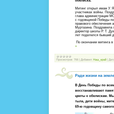
обелиска.
Митинг открыл имам У. 
участниках войны. Позд
глава администрации МО
с годовщиной Победы по
правового обеспечения 
Муртазина. Поздравила 
директор школы Р. Т. Д
лет поделился бывший ди
По окончании митинга в
»
Просмотров:
766
|
Добавил:
Наш_край
|
Дат
Ради жизни на земл
В День Победы по всем
восстанавливают памя
цветы к обелискам. Мы
тыла, дети войны, жит
69-ю годовщину самого