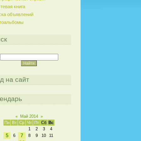
тевая книга
ска объявлений
тоальбомы
ск
д на сайт
ендарь
«
Май 2014
»
Пн
Вт
Ср
Чт
Пт
Сб
Вс
1
2
3
4
5
7
6
8
9
10
11