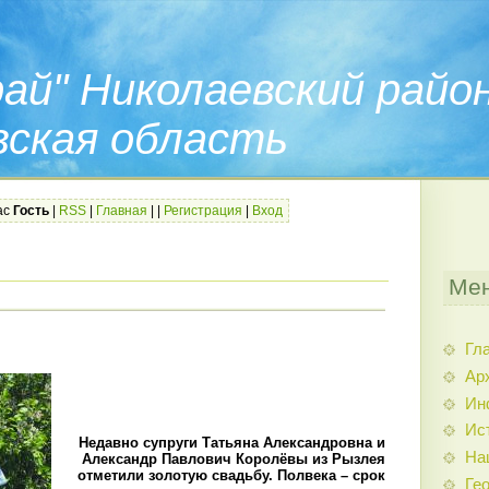
ай" Николаевский райо
вская область
ас
Гость
|
RSS
|
Главная
|
|
Регистрация
|
Вход
Мен
Гл
Ар
Ин
Ис
Недавно
супруги
Татьяна
Александровна
и
На
Александр
Павлович
Королёвы
из
Рызлея
отметили
золотую
свадьбу
.
Полвека
–
срок
Гео