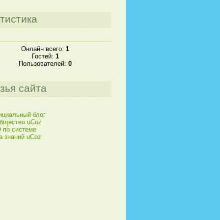
тистика
Онлайн всего:
1
Гостей:
1
Пользователей:
0
зья сайта
циальный блог
бщество uCoz
 по системе
а знаний uCoz