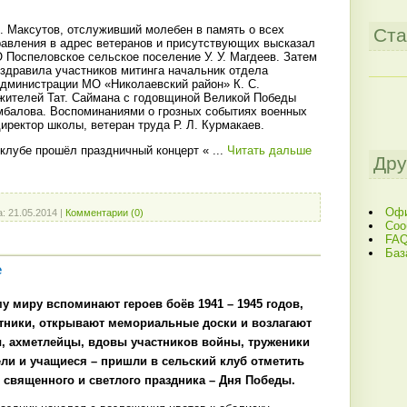
Я. Максутов, отслуживший молебен в память о всех
Ста
равления в адрес ветеранов и присутствующих высказал
 Поспеловское сельское поселение У. У. Магдеев. Затем
здравила участников митинга начальник отдела
администрации МО «Николаевский район» К. С.
жителей Тат. Саймана с годовщиной Великой Победы
умбалова. Воспоминаниями о грозных событиях военных
ректор школы, ветеран труда Р. Л. Курмакаев.
 клубе прошёл праздничный концерт «
...
Читать дальше
Дру
Офи
а:
21.05.2014
|
Комментарии (0)
Соо
FAQ
Баз
е
у миру вспоминают героев боёв 1941 – 1945 годов,
тники, открывают мемориальные доски и возлагают
, ахметлейцы, вдовы участников войны, труженики
ели и учащиеся – пришли в сельский клуб отметить
 священного и светлого праздника – Дня Победы.