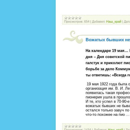
Просмотров:
654
|
Добавил:
Наш_край
|
Дат
Вожатых бывших не
На календаре 19 мая… 
дня – Дня советской п
галстук и приколют пи
борьбе за дело Коммун
ты ответишь: «Всегда 
19 мая 1922 года была 
организация им. В. И. Л
появилась такая профес
пионерия ушла в прошло
И те, кто успел в 70-90
вожатых бывших не быва
остался только завуч по
что-то похожее на пио
..
Просмотров:
1434
|
Добавил:
Наш_край
|
Да