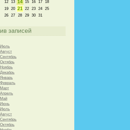
14
12
13
15
16
17
18
21
19
20
22
23
24
25
26
27
28
29
30
31
ив записей
 Июль
 Август
 Сентябрь
 Октябрь
 Ноябрь
 Декабрь
 Январь
 Февраль
 Март
 Апрель
 Май
 Июнь
 Июль
 Август
 Сентябрь
 Октябрь
 Ноябрь