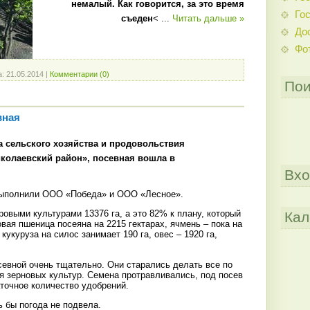
немалый
.
Как
говорится
,
за
это
время
Гос
съеден
<
...
Читать дальше »
До
Фо
а:
21.05.2014
|
Комментарии (0)
Пои
вная
а сельского хозяйства и продовольствия
колаевский район», посевная вошла в
Вхо
выполнили ООО «Победа» и ООО «Лесное».
ровыми культурами 13376 га, а это 82% к плану, который
Кал
овая пшеница посеяна на 2215 гектарах, ячмень – пока на
, кукуруза на силос занимает 190 га, овес – 1920 га,
севной очень тщательно. Они старались делать все по
я зерновых культур. Семена протравливались, под посев
точное количество удобрений.
 бы погода не подвела.