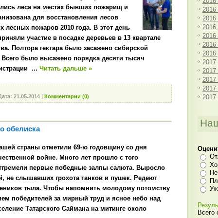
2016
лись леса на местах бывших пожарищ и
2016
анизована для восстановления лесов
2016
2016
х лесных пожаров 2010 года. В этот день
2016
приняли участие в посадке деревьев в 13 квартале
2016
тва.
Полтора гектара было засажено сибирской
2016
.
Всего было высажено порядка десяти тысяч
2017
нистрации
...
Читать дальше »
2017
2017
2017
2017
Дата:
21.05.2014
|
Комментарии (0)
Наш
го обелиска
нашей страны отметили 69-ю годовщину со дня
Оцени
От
ественной войне. Много лет прошло с того
Хо
отгремели первые победные залпы салюта. Выросло
Не
, не слышавших грохота танков и пушек. Редеют
Пл
жеников тыла. Чтобы напомнить молодому потомству
Уж
ием победителей за мирный труд и ясное небо над
Резуль
селение Татарского Саймана на митинге около
Всего 