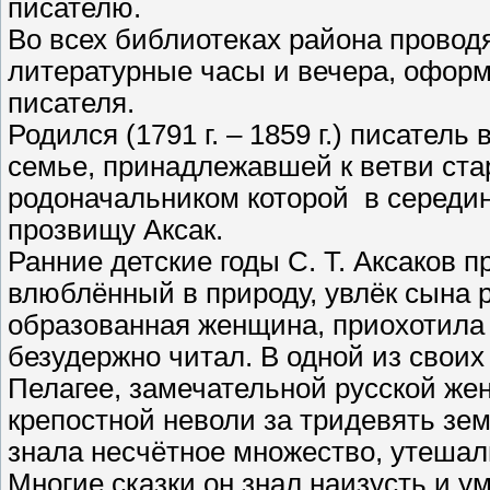
писателю.
Во всех библиотеках района провод
литературные часы и вечера, оформ
писателя.
Родился (1791 г. – 1859 г.) писатель
семье, принадлежавшей к ветви ста
родоначальником которой в середи
прозвищу Аксак.
Ранние детские годы С. Т. Аксаков п
влюблённый в природу, увлёк сына р
образованная женщина, приохотила 
безудержно читал. В одной из своих
Пелагее, замечательной русской же
крепостной неволи за тридевять земе
знала несчётное множество, утешал
Многие сказки он знал наизусть и у