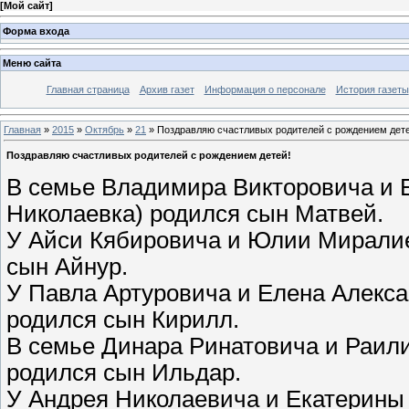
[
Мой сайт
]
Форма входа
Меню сайта
Главная страница
Архив газет
Информация о персонале
История газеты
Главная
»
2015
»
Октябрь
»
21
» Поздравляю счастливых родителей с рождением дете
Поздравляю счастливых родителей с рождением детей!
В семье Владимира Викторовича и 
Николаевка) родился сын Матвей.
У Айси Кябировича и Юлии Миралие
сын Айнур.
У Павла Артуровича и Елена Алекса
родился сын Кирилл.
В семье Динара Ринатовича и Раили
родился сын Ильдар.
У Андрея Николаевича и Екатерины