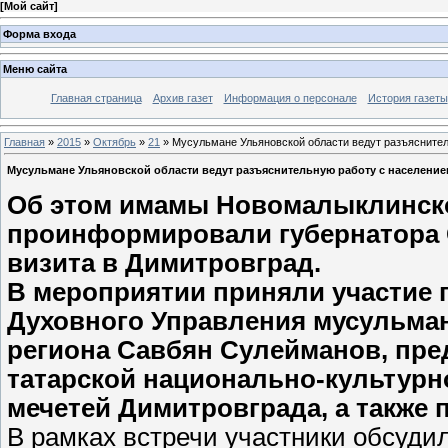
[
Мой сайт
]
Форма входа
Меню сайта
Главная страница
Архив газет
Информация о персонале
История газеты
Главная
»
2015
»
Октябрь
»
21
» Мусульмане Ульяновской области ведут разъяснител
Мусульмане Ульяновской области ведут разъяснительную работу с населени
Об этом имамы Новомалыклинско
проинформировали губернатора С
визита в Димитровград.
В мероприятии приняли участие 
Духовного Управления мусульма
региона Савбян Сулейманов, пре
татарской национально-культур
мечетей Димитровграда, а также 
В рамках встречи участники обсуди