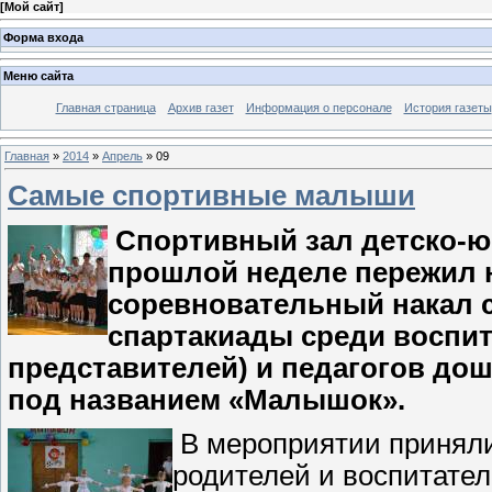
[
Мой сайт
]
Форма входа
Меню сайта
Главная страница
Архив газет
Информация о персонале
История газеты
Главная
»
2014
»
Апрель
»
09
Cамые спортивные малыши
Спортивный зал детско-ю
прошлой неделе пережил
соревновательный накал 
спартакиады среди
воспит
представителей) и педагогов до
под названием «Малышок».
В мероприятии приняли 
родителей и воспитате