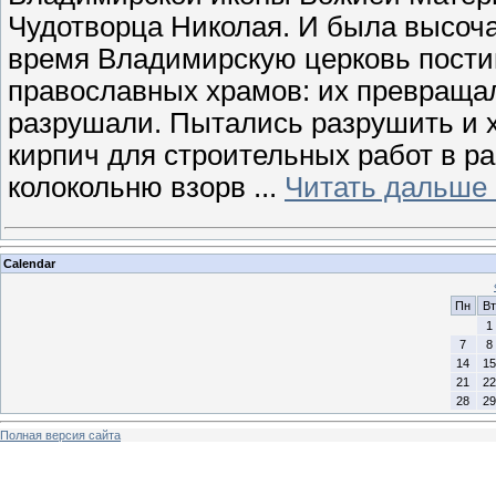
Чудотворца Николая. И была высоча
время Владимирскую церковь постигл
православных храмов: их превращали
разрушали. Пытались разрушить и х
кирпич для строительных работ в р
колокольню взорв
...
Читать дальше 
Calendar
Пн
Вт
1
7
8
14
15
21
22
28
29
Полная версия сайта