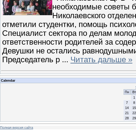
необходимые советы 
Николаевского отделен
отметили студентки, помощь психоло
Специалист сектора по делам молоде
ответственности родителей за содер
Девушки не остались равнодушными
Председатель р
...
Читать дальше »
Calendar
Пн
Вт
1
7
8
14
15
21
22
28
29
Полная версия сайта