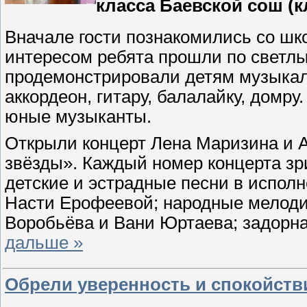
класса Баевской сош (к
Вначале гости познакомились со шк
интересом ребята прошли по светл
продемонстрировали детям музыкал
аккордеон, гитару, балалайку, домр
юные музыканты.
Открыли концерт Лена Маризина и А
звёзды». Каждый номер концерта зр
детские и эстрадные песни в испол
Насти Ерофеевой; народные мелоди
Воробьёва и Вани Юртаева; задорн
дальше »
Обрели уверенность и спокойств