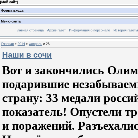
[
Мой сайт
]
Форма входа
Меню сайта
Главная страница
Архив газет
Информация о персонале
История газеты
Главная
»
2014
»
Февраль
»
26
Наши в сочи
Вот и закончились Олим
подарившие незабываем
страну: 33 медали росс
показатель! Опустели т
и поражений. Разъехали