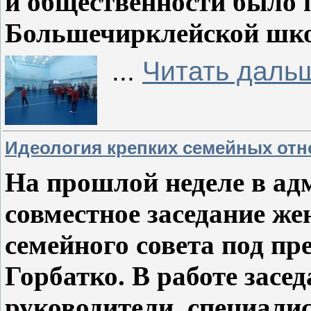
и общественности было 
Большечирклейской шко
...
Читать даль
Идеология крепких семейных от
На прошлой неделе в а
совместное заседание же
семейного совета под пр
Горбатко. В работе засе
руководители, специали