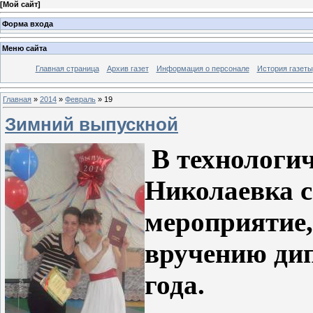
[
Мой сайт
]
Форма входа
Меню сайта
Главная страница
Архив газет
Информация о персонале
История газеты
Главная
»
2014
»
Февраль
»
19
Зимний выпускной
В технологич
Николаевка
мероприятие,
вручению
ди
года.