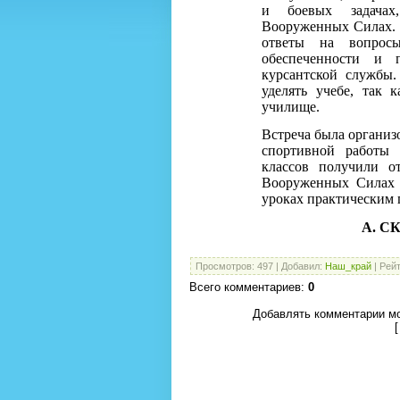
и боевых задачах
Вооруженных Силах.
ответы на вопрос
обеспеченности и 
курсантской службы
уделять учебе, так
училище.
Встреча была организ
спортивной работы 
классов получили 
Вооруженных Силах 
уроках практическим
А.
С
Просмотров
:
497
|
Добавил
:
Наш_край
|
Рейт
Всего комментариев
:
0
Добавлять комментарии мо