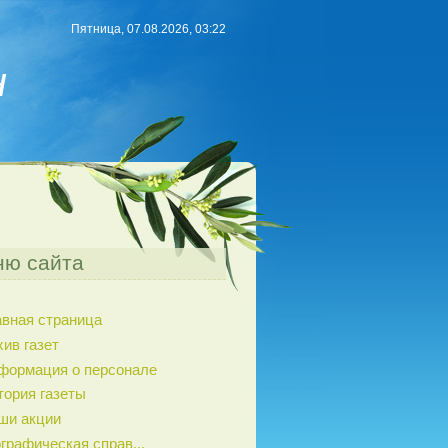
Пятница, 07.08.2026, 03:22
н
ю сайта
авная страница
хив газет
формация о персонале
тория газеты
ши акции
графическая справ...