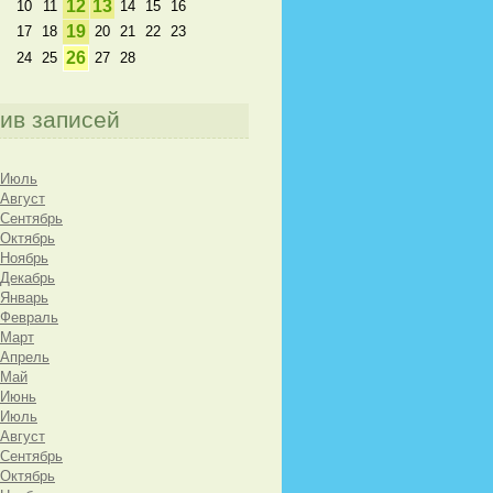
12
13
10
11
14
15
16
19
17
18
20
21
22
23
26
24
25
27
28
ив записей
 Июль
 Август
 Сентябрь
 Октябрь
 Ноябрь
 Декабрь
 Январь
 Февраль
 Март
 Апрель
 Май
 Июнь
 Июль
 Август
 Сентябрь
 Октябрь