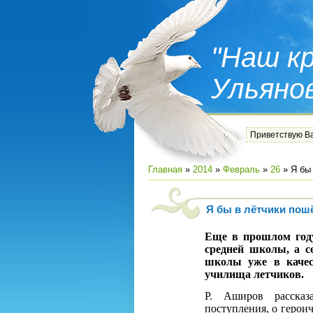
"Наш кр
Ульяно
Приветствую В
Главная
»
2014
»
Февраль
»
26
» Я бы
Я бы в лётчики по
Еще в прошлом год
средней школы, а с
школы уже в качес
училища летчиков.
Р. Аширов рассказ
поступления, о герои