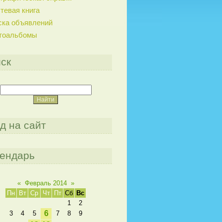
тевая книга
ска объявлений
тоальбомы
ск
д на сайт
ендарь
«
Февраль 2014
»
Пн
Вт
Ср
Чт
Пт
Сб
Вс
1
2
6
3
4
5
7
8
9