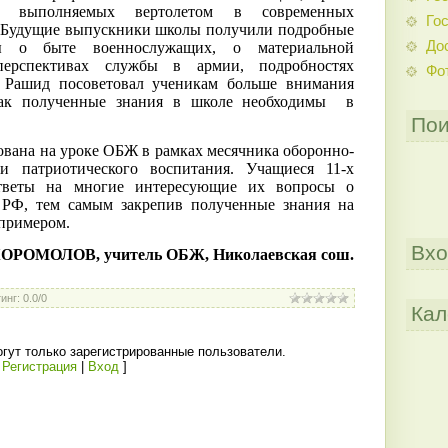
, выполняемых вертолетом в современных
Гос
 Будущие выпускники школы получили подробные
До
ы о быте военнослужащих, о материальной
перспективах службы в армии, подробностях
Фо
. Рашид посоветовал ученикам больше внимания
 как полученные знания в школе необходимы в
Пои
ована на уроке ОБЖ в рамках месячника оборонно-
и патриотического воспитания. Учащиеся 11-х
ответы на многие интересующие их вопросы о
РФ, тем самым закрепив полученные знания на
 примером.
Вхо
КОРОМОЛОВ
,
учитель ОБЖ, Николаевская сош.
инг
:
0.0
/
0
Кал
гут только зарегистрированные пользователи.
[
Регистрация
|
Вход
]