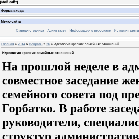
[
Мой сайт
]
Форма входа
Меню сайта
Главная страница
Архив газет
Информация о персонале
История газеты
Главная
»
2014
»
Февраль
»
26
» Идеология крепких семейных отношений
Идеология крепких семейных отношений
На прошлой неделе в а
совместное заседание же
семейного совета под пр
Горбатко. В работе засе
руководители, специали
структур административ