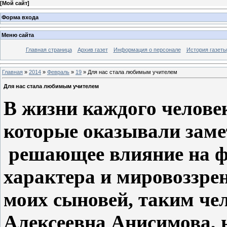
[
Мой сайт
]
Форма входа
Меню сайта
Главная страница
Архив газет
Информация о персонале
История газеты
Главная
»
2014
»
Февраль
»
19
» Для нас стала любимым учителем
Для нас стала любимым учителем
В жизни каждого человек
которые
оказывали заме
решающее влияние на 
характера и
мировоззре
моих сыновей, таким че
Алексеевна Анисимова, 