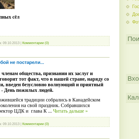
Гос
До
упных сёл
Фо
Пои
а:
09.10.2013
|
Комментарии (0)
бой не постарели...
 членам общества, признании их заслуг и
Вхо
говорит тот факт, что в нашей стране, наряду со
и, введен безусловно волнующий и приятный
 - День пожилых людей.
Кал
ложившейся традиции собрались в Канадейском
околения на свой праздник. Собравшихся
ректор ЦДК и
глава К
...
Читать дальше »
а:
09.10.2013
|
Комментарии (0)