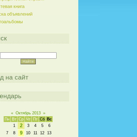
тевая книга
ска объявлений
тоальбомы
ск
д на сайт
ендарь
«
Октябрь 2013
»
Пн
Вт
Ср
Чт
Пт
Сб
Вс
2
1
3
4
5
6
9
7
8
10
11
12
13