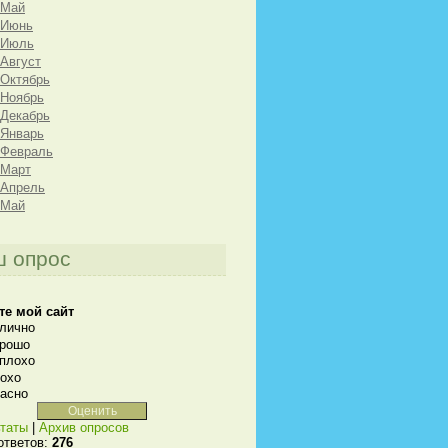
 Май
 Июнь
 Июль
 Август
 Октябрь
 Ноябрь
 Декабрь
 Январь
 Февраль
 Март
 Апрель
 Май
 опрос
те мой сайт
лично
рошо
плохо
охо
асно
таты
|
Архив опросов
ответов:
276