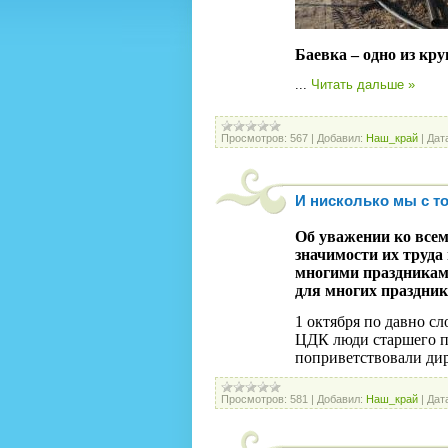
Баевка – одно из кр
...
Читать дальше »
Просмотров:
567
|
Добавил:
Наш_край
|
Дат
И нисколько мы с то
Об уважении ко всем
значимости их труда 
многими праздникам
для многих праздник
1 октября по давно с
ЦДК люди старшего п
поприветствовали ди
Просмотров:
581
|
Добавил:
Наш_край
|
Дат