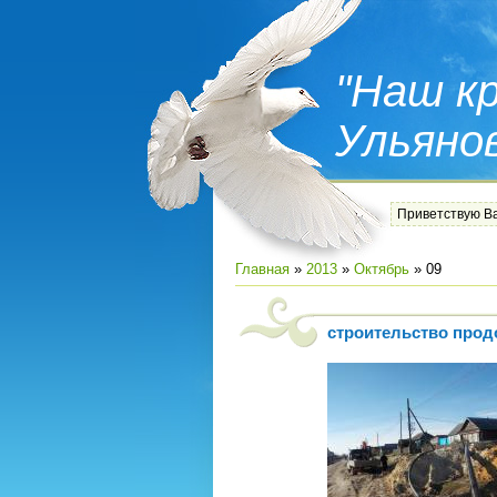
"Наш кр
Ульяно
Приветствую В
Главная
»
2013
»
Октябрь
»
09
строительство прод