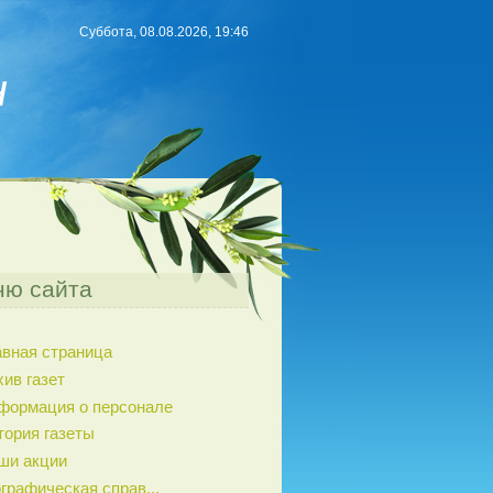
Суббота, 08.08.2026, 19:46
н
ю сайта
авная страница
хив газет
формация о персонале
тория газеты
ши акции
графическая справ...