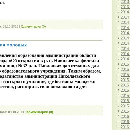
2013
ха
.
2013
2014
2014
2014
а:
09.10.2013
|
Комментарии (0)
2014
2014
2014
2014
для молодых
2014
2014
равления образования администрации области
2014
 года «Об открытии в р. п. Николаевка филиала
2015
училища №32 р. п. Павловка» дал отмашку для
2015
о образовательного учреждения. Таким образом,
2015
ходатайство администрации Николаевского
2015
сти открыть училище, где бы наша молодёжь
2015
фессию, расширить свои возможности для
2015
2015
2015
2015
2015
Дата:
09.10.2013
|
Комментарии (0)
2016
2016
2016