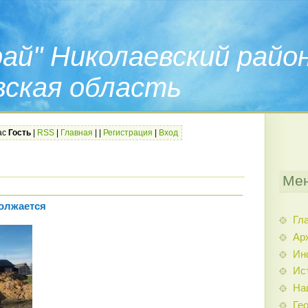
ай" Николаевский райо
вская область
ас
Гость
|
RSS
|
Главная
|
|
Регистрация
|
Вход
Мен
олжается
Гл
Ар
Ин
Ис
На
Гео