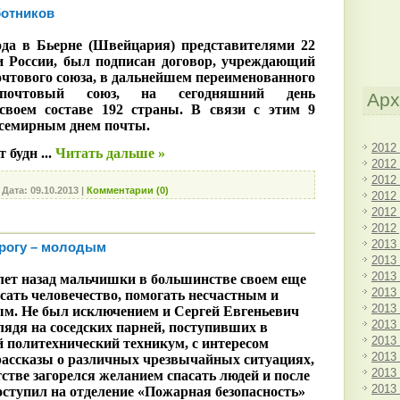
ботников
ода в Бьерне (Швейцария) представителями 22
 и России, был подписан договор, учреждающий
очтового союза, в дальнейшем переименованного
очтовый союз, на сегодняшний день
Арх
воем составе 192 страны. В связи с этим 9
Всемирным днем почты.
2012
ят будн
...
Читать дальше »
2012
2012
|
Дата:
09.10.2013
|
Комментарии (0)
2012
2012
2012
2013
рогу – молодым
2013
2013
лет назад мальчишки в большинстве своем еще
2013
асать
человечество, помогать несчастным и
2013
ым. Не был исключением и Сергей Евгеньевич
2013
ядя на соседских парней, поступивших в
2013
 политехнический техникум, с интересом
2013
рассказы о различных чрезвычайных ситуациях,
2013
тстве загорелся желанием спасать людей и после
2013
ступил на отделение «Пожарная безопасность»