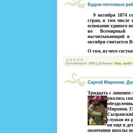
Будни почтовых ра
9 октября 1874 г
стран, в том числе
основание единого п
во Всемирный п
насчитывающий в с
октября считается 
О том, из чего состо
Просмотров:
1005
|
Добавил:
Наш_край
Сергей Миронов: До
Тридцать с лишним 
рвались сп
обездоленн
Миронов. Гл
Сызранский
слушая их 
он еще в де
окончания школы по