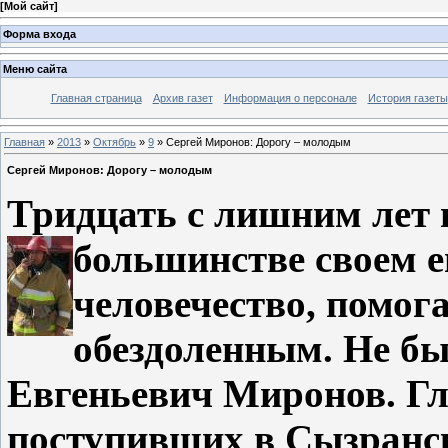
[
Мой сайт
]
Форма входа
Меню сайта
Главная страница
Архив газет
Информация о персонале
История газеты
Главная
»
2013
»
Октябрь
»
9
» Сергей Миронов: Дорогу – молодым
Сергей Миронов: Дорогу – молодым
Тридцать с лишним лет 
большинстве своем е
человечество, помог
обездоленным. Не б
Евгеньевич Миронов. Гля
поступивших в Сызранс