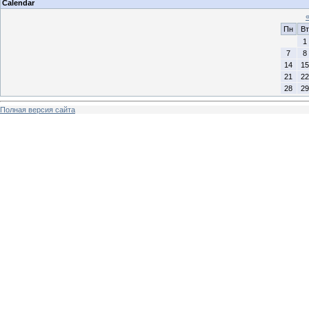
Calendar
Пн
Вт
1
7
8
14
15
21
22
28
29
Полная версия сайта