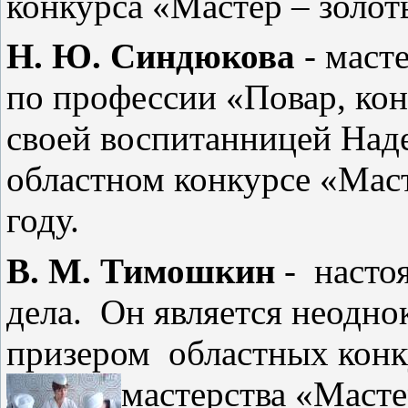
конкурса «Мастер – золот
Н. Ю. Синдюкова
- маст
по профессии «Повар, кон
своей воспитанницей Над
областном конкурсе «Маст
году.
В. М. Тимошкин
-
насто
дела.
Он является неодно
призером
областных кон
мастерства «Масте