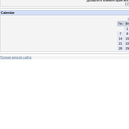
Добавлять комментарии могу
[
Р
Calendar
Пн
Вт
1
7
8
14
15
21
22
28
29
Полная версия сайта