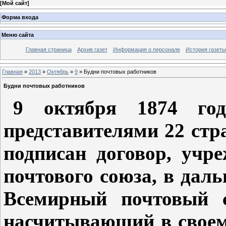
[
Мой сайт
]
Форма входа
Меню сайта
Главная страница
Архив газет
Информация о персонале
История газеты
Главная
»
2013
»
Октябрь
»
9
» Будни почтовых работников
Будни почтовых работников
9 октября 1874 го
представителями 22 стра
подписан договор, учр
почтового союза, в дал
Всемирный почтовый с
насчитывающий в своем 