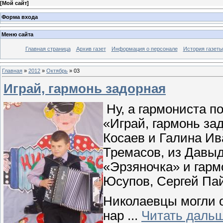
[
Мой сайт
]
Форма входа
Меню сайта
Главная страница
Архив газет
Информация о персонале
История газеты
Главная
»
2012
»
Октябрь
»
03
Играй, гармонь задорная
Ну, а гармониста п
«Играй, гармонь за
Косаев и Галина Ив
Тремасов, из Давыд
«Эрзяночка» и гарм
Юсупов, Сергей Пай
Николаевцы могли 
нар
...
Читать дальш