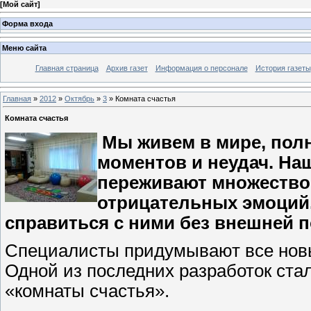
[
Мой сайт
]
Форма входа
Меню сайта
Главная страница
Архив газет
Информация о персонале
История газеты
Главная
»
2012
»
Октябрь
»
3
» Комната счастья
Комната счастья
Мы живем в мире, пол
моментов и неудач. Наш
переживают множество 
отрицательных эмоций.
справиться с ними без внешней 
Специалисты придумывают все новы
Одной из последних разработок ста
«комнаты счастья».