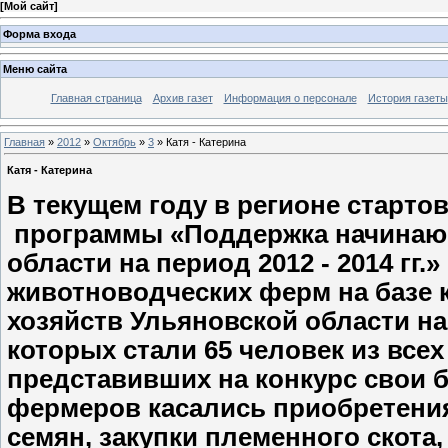
[
Мой сайт
]
Форма входа
Меню сайта
Главная страница
Архив газет
Информация о персонале
История газеты
Главная
»
2012
»
Октябрь
»
3
» Катя - Катерина
Катя - Катерина
В текущем году в регионе старт
программы «Поддержка начинаю
области на период 2012 - 2014 гг.
животноводческих ферм на базе 
хозяйств Ульяновской области на 
которых стали 65 человек из все
представивших на конкурс свои 
фермеров касались приобретения
семян, закупки племенного скота