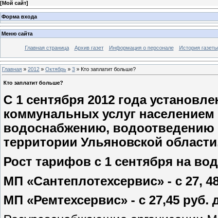
[
Мой сайт
]
Форма входа
Меню сайта
Главная страница
Архив газет
Информация о персонале
История газеты
Главная
»
2012
»
Октябрь
»
3
» Кто заплатит больше?
Кто заплатит больше?
С 1 сентября 2012 года установ
коммунальных услуг населением 
водоснабжению, водоотведению п
территории Ульяновской области
Рост тарифов с 1 сентября на во
МП «Сантеплотехсервис» - с 27, 48 
МП «Ремтехсервис» - с 27,45 руб. д