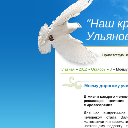
"Наш кр
Ульяно
Приветствую В
Главная
»
2012
»
Октябрь
»
3
» Моему
Моему дорогому уч
В жизни каждого челов
решающее влияние
мировоззрения.
Для нас, выпускников
человеком стала Вал
математики и информатик
настоящему педагогу: т