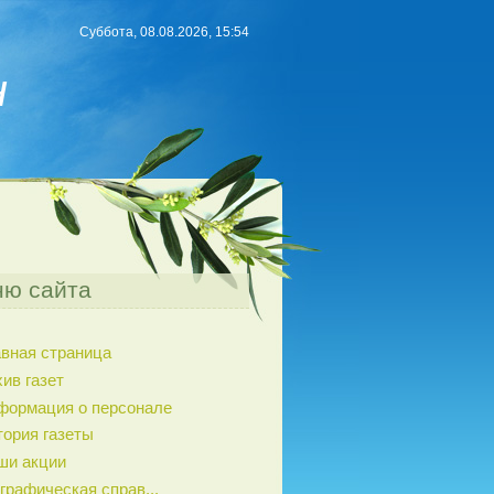
Суббота, 08.08.2026, 15:54
н
ю сайта
авная страница
ив газет
формация о персонале
тория газеты
ши акции
графическая справ...