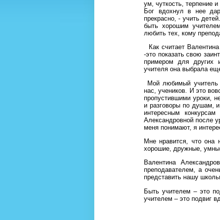
ум, чуткость, терпение и
Бог вдохнул в нее дар
прекрасно, - учить детей
быть хорошим учителем
любить тех, кому препод
Как считает Валентина 
-это показать свою заин
примером для других 
учителя она выбрала ещ
Мой любимый учитель 
нас, учеников. И это во
пропустившими уроки, н
и разговоры по душам, и
интересным конкурсам
Александровной после ур
меня понимают, я интере
Мне нравится, что она 
хорошие, дружные, умные
Валентина Александро
преподавателем, а очен
представить нашу школьн
Быть учителем – это п
учителем – это подвиг в