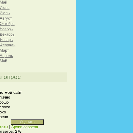
 Май
 Июнь
 Июль
 Август
 Октябрь
 Ноябрь
 Декабрь
 Январь
 Февраль
 Март
 Апрель
 Май
 опрос
те мой сайт
лично
рошо
плохо
охо
асно
таты
|
Архив опросов
ответов:
276