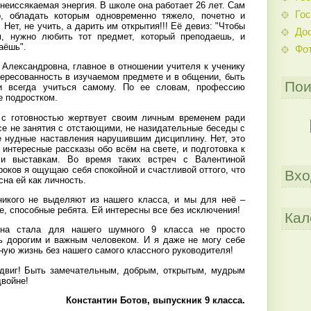
 неиссякаемая энергия. В школе она работает 26 лет. Сам
Гос
, обладать которым одновременно тяжело, почетно и
. Нет, не учить, а дарить им открытия!!! Её девиз: "Чтобы
До
, нужно любить тот предмет, который преподаешь, и
аёшь".
Фо
Александровна, главное в отношении учителя к ученику
тересованность в изучаемом предмете и в общении, быть
Пои
и всегда учиться самому. По ее словам, профессию
е подростком.
с готовностью жертвует своим личным временем ради
все не занятия с отстающими, не назидательные беседы с
е нудные наставления нарушившим дисциплину. Нет, это
 интересные рассказы обо всём на свете, и подготовка к
 и выставкам. Во время таких встреч с Валентиной
оков я ощущаю себя спокойной и счастливой оттого, что
Вхо
сна ей как личность.
никого не выделяют из нашего класса, и мы для неё –
, способные ребята. Ей интересны все без исключения!
Кал
вна стала для нашего шумного 9 класса не просто
ь дорогим и важным человеком. И я даже не могу себе
ую жизнь без нашего самого классного руководителя!
одвиг! Быть замечательным, добрым, открытым, мудрым
двойне!
Константин Ботов, выпускник 9 класса.