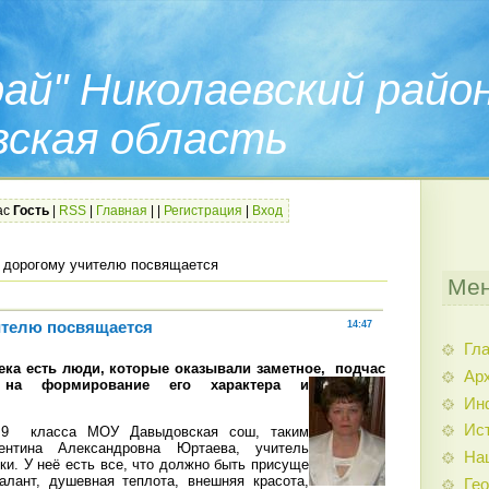
ай" Николаевский райо
вская область
ас
Гость
|
RSS
|
Главная
|
|
Регистрация
|
Вход
 дорогому учителю посвящается
Мен
ителю посвящается
14:47
Гл
ека есть люди, которые оказывали заметное,
подчас
Арх
 на формирование его характера и
Ин
Ис
 9
класса МОУ Давыдовская сош, таким
ентина Александровна Юртаева, учитель
На
и. У неё есть все, что должно быть присуще
алант, душевная теплота, внешняя красота,
Гео