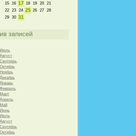
17
15
16
18
19
20
21
25
22
23
24
26
27
28
31
29
30
ив записей
 Июль
 Август
 Сентябрь
 Октябрь
 Ноябрь
 Декабрь
 Январь
 Февраль
 Март
 Апрель
 Май
 Июнь
 Июль
 Август
 Сентябрь
 Октябрь