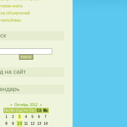
тевая книга
ска объявлений
тоальбомы
ск
д на сайт
ендарь
«
Октябрь 2012
»
Пн
Вт
Ср
Чт
Пт
Сб
Вс
3
1
2
4
5
6
7
10
8
9
11
12
13
14