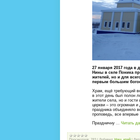
27 января 2017 года в
Нины в селе Поника п
жителей, но и для все
первым большим богос
Храм, ещё требующий вн
в этот день был полон 
жители села, но и гости
церкви – это огромная 
праздника объединяло в
проповедь, все впервые 
Праздничну
...
Читать д
Просмотров:
783
|
Добавил:
Наш_край
|
Дат