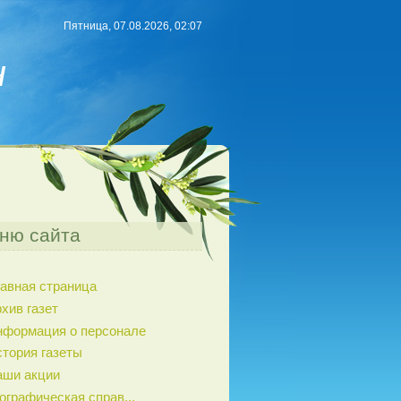
Пятница, 07.08.2026, 02:07
н
ню сайта
авная страница
хив газет
нформация о персонале
тория газеты
аши акции
ографическая справ...