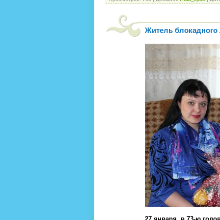
Житель блокадного
27 января, в 73-ю год