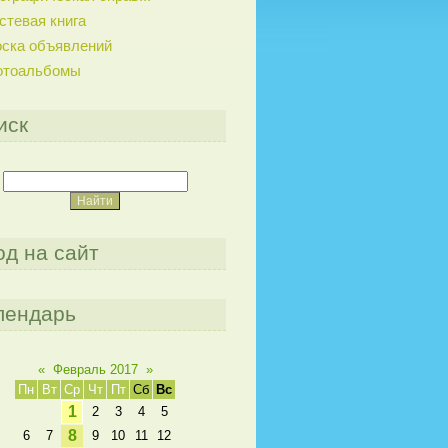
стевая книга
ска объявлений
отоальбомы
иск
од на сайт
лендарь
«
Февраль 2017
»
Пн
Вт
Ср
Чт
Пт
Сб
Вс
1
2
3
4
5
8
6
7
9
10
11
12