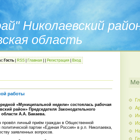
ай" Николаевский райо
вская область
ас
Гость
|
RSS
|
Главная
|
|
Регистрация
|
Вход
Ме
ной работы
Гл
ередной «Муниципальной недели» состоялась рабочая
Ар
вский район» Председателя Законодательного
области А.А. Бакаева.
И
 провёл личный приём граждан в Общественной
Ис
политической партии «Единая Россия» в р.п. Николаевка,
Н
еству заявленных вопросов.
Ге