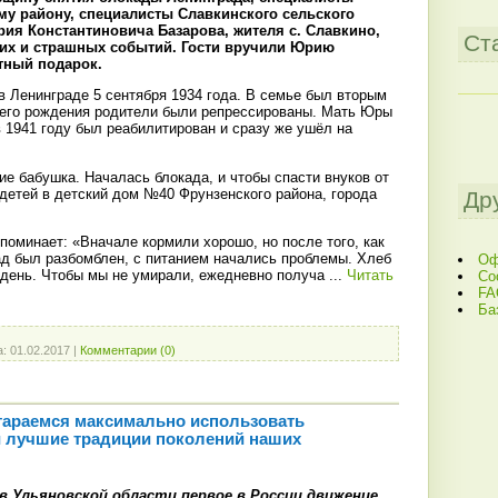
у району, специалисты Славкинского сельского
ия Константиновича Базарова, жителя с. Славкино,
Ст
них и страшных событий. Гости вручили Юрию
тный подарок.
в Ленинграде 5 сентября 1934 года. В семье был вторым
 его рождения родители были репрессированы. Мать Юры
в 1941 году был реабилитирован и сразу же ушёл на
ие бабушка. Началась блокада, и чтобы спасти внуков от
детей в детский дом №40 Фрунзенского района, города
Др
поминает: «Вначале кормили хорошо, но после того, как
д был разбомблен, с питанием начались проблемы. Хлеб
Оф
 день. Чтобы мы не умирали, ежедневно получа
...
Читать
Со
FA
Ба
а:
01.02.2017
|
Комментарии (0)
тараемся максимально использовать
 лучшие традиции поколений наших
 в Ульяновской области первое в России движение