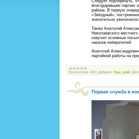
Следует подчеркнуть, ч
благодарившие партию з
района. В первую очере
«Звёздный», построенног
значительно увеличилос
Также Анатолий Алексан
Николаевского местного
озвучил основные посыл
наказов избирателей.
Анатолий Александрович
партийной работы на пр
Просмотров:
439
|
Добавил:
Наш_край
|
Дат
Первая служба в но