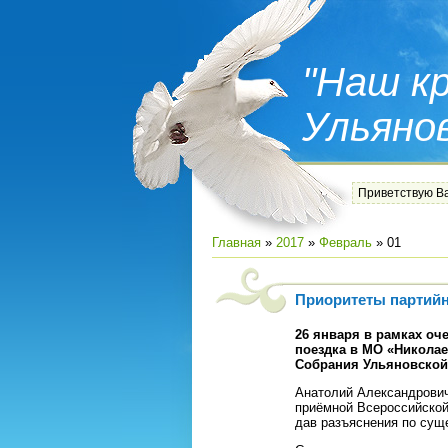
"Наш кр
Ульяно
Приветствую В
Главная
»
2017
»
Февраль
»
01
Приоритеты партий
26 января в рамках оч
поездка в МО «Николае
Собрания Ульяновской 
Анатолий Александрович
приёмной Всероссийской 
дав разъяснения по сущ