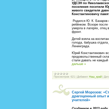
УДСЗН по Николаевском
поселения посетили Юр
живого свидетеля дав
Константиновичу памя
Родился Ю. К. Базаров 
ребёнком. Вскоре после
умерла в лагерях, отец 
фронт.
Детей взяла на воспитан
голода, бабушка отдала 
Ленинграда.
Юрий Константинович вс
продовольственный скла
стали давать не каждый
дальше »
Просмотров:
621
|
Добавил:
Наш_край
|
Дат
Сергей Морозов: «С
драгоценный опыт и
учителей»
Созданное в 2013 году