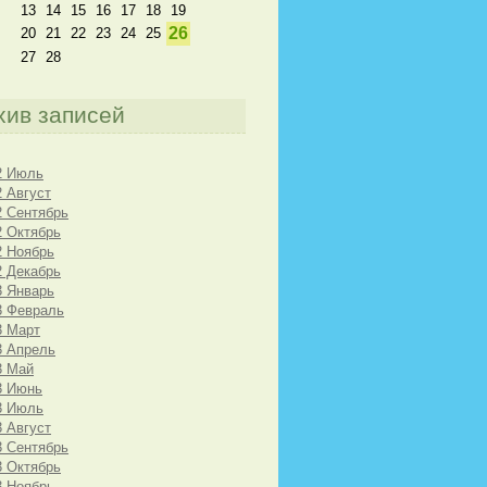
13
14
15
16
17
18
19
26
20
21
22
23
24
25
27
28
хив записей
2 Июль
2 Август
2 Сентябрь
2 Октябрь
2 Ноябрь
2 Декабрь
3 Январь
3 Февраль
3 Март
3 Апрель
3 Май
3 Июнь
3 Июль
3 Август
3 Сентябрь
3 Октябрь
3 Ноябрь