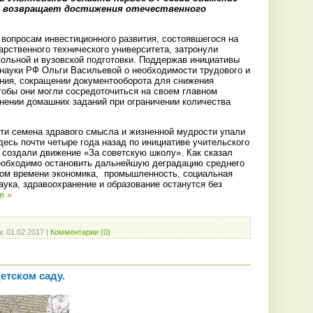
» возвращает достижения отечественного
 вопросам инвестиционного развития, состоявшегося на
арственного технического университета, затронули
ольной и вузовской подготовки. Поддержав инициативы
 науки РФ Ольги Васильевой о необходимости трудового и
ания, сокращении документооборота для снижения
чтобы они могли сосредоточиться на своем главном
анении домашних заданий при ограничении количества
эти семена здравого смысла и жизненной мудрости упали
десь почти четыре года назад по инициативе учительского
 создали движение «За советскую школу». Как сказал
еобходимо остановить дальнейшую деградацию среднего
ором времени экономика, промышленность, социальная
аука, здравоохранение и образование останутся без
е »
а:
01.02.2017
|
Комментарии (0)
етском саду.