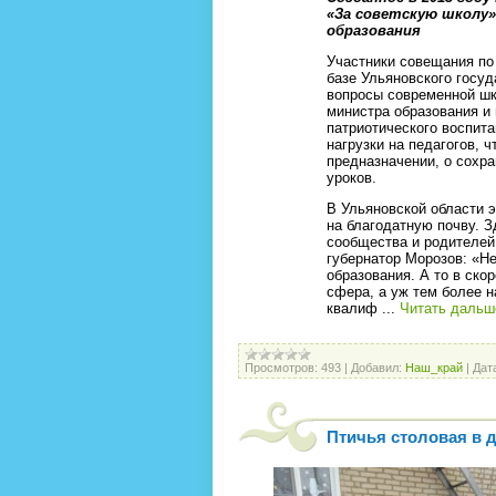
«За советскую школу
образования
Участники совещания по
базе Ульяновского госуд
вопросы современной шк
министра образования и
патриотического воспит
нагрузки на педагогов, 
предназначении, о сохр
уроков.
В Ульяновской области 
на благодатную почву. З
сообщества и родителей
губернатор Морозов: «Н
образования. А то в ск
сфера, а уж тем более н
квалиф
...
Читать дальш
Просмотров:
493
|
Добавил:
Наш_край
|
Дат
Птичья столовая в д