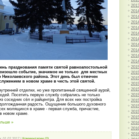
201
201
201
201
201
201
201
201
201
201
201
201
 день празднования памяти святой равноапостольной
роизошло событие, значимое не только для местных
201
го Николаевского района. Этот день был отмечен
201
лужением в новом храме в честь этой святой.
201
201
утренней отделки, но уже пропитанный священной аурой,
201
людей. Посетить первую службу собрались не только
 из соседних сёл и райцентра. Для всех них постройка
201
и долгожданная радость. Ощущение большого духовного
201
сех молящихся в храме - первая служба, причастие,
201
в новом храме.
201
альше »
201
201
201
а:
01.02.2017
|
Комментарии (0)