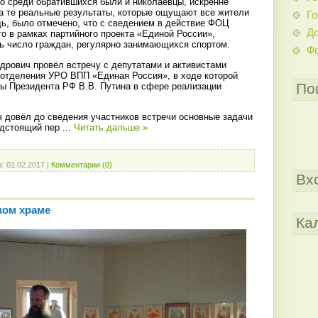
то среди обратившихся были и николаевцы, искренне
а те реальные результаты, которые ощущают все жители
Го
дь, было отмечено, что с сведением в действие ФОЦ
До
о в рамках партийного проекта «Единой России»,
ь число граждан, регулярно занимающихся спортом.
Ф
дрович провёл встречу с депутатами и активистами
 отделения УРО ВПП «Единая Россия», в ходе которой
По
ы Президента РФ В.В. Путина в сфере реализации
 довёл до сведения участников встречи основные задачи
едстоящий пер
...
Читать дальше »
а:
01.02.2017
|
Комментарии (0)
Вх
вом храме
Ка