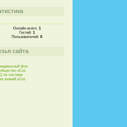
атистика
Онлайн всего:
1
Гостей:
1
Пользователей:
0
узья сайта
ициальный блог
общество uCoz
Q по системе
за знаний uCoz