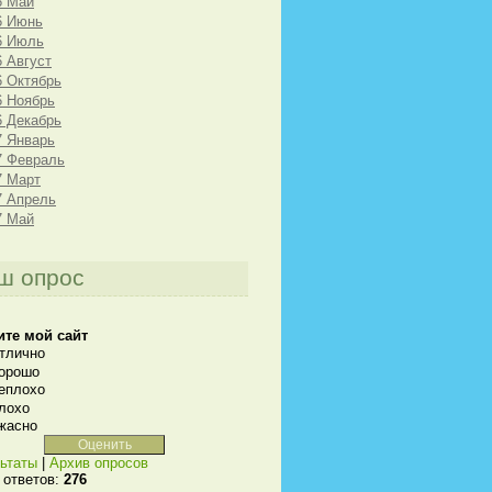
6 Май
6 Июнь
6 Июль
6 Август
6 Октябрь
6 Ноябрь
6 Декабрь
7 Январь
7 Февраль
7 Март
7 Апрель
7 Май
ш опрос
ите мой сайт
тлично
орошо
еплохо
лохо
жасно
ьтаты
|
Архив опросов
 ответов:
276