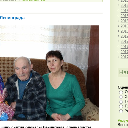
201
201
201
201
 Ленинграда
201
201
201
201
201
201
201
201
На
Оцен
О
Х
Н
П
У
Резул
Всего
овщину снятия блокады Ленинграда, специалисты