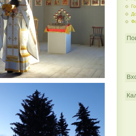
Го
До
Ф
По
Вх
Ка