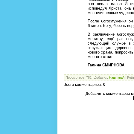
она несла слово Исти
исповедуя Христа, она 
многочисленные чудеса
После богослужения он
ближе к Богу, беречь вер
В заключение богослуж
молитву, ещё раз поз
следующей службе в х
окружающих деревень 
нового храма, попросит
многого стоит…
Галина СМИРНОВА.
Просмотров
:
782
|
Добавил
:
Наш_край
|
Рейт
Всего комментариев
:
0
Добавлять комментарии мо