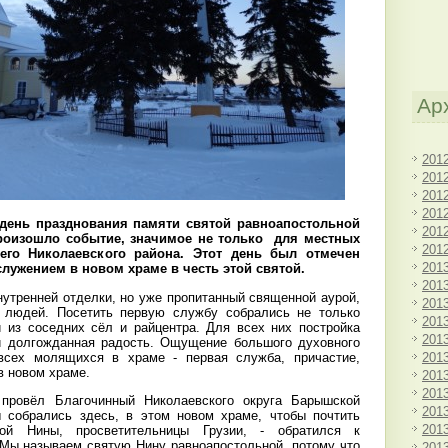
Ар
201
201
201
201
 день празднования памяти святой равноапостольной
201
роизошло событие, значимое не только для местных
201
его Николаевского района. Этот день был отмечен
201
ужением в новом храме в честь этой святой.
201
утренней отделки, но уже пропитанный священной аурой,
201
 людей. Посетить первую службу собрались не только
201
и из соседних сёл и райцентра. Для всех них постройка
201
 и долгожданная радость. Ощущение большого духовного
201
всех молящихся в храме - первая служба, причастие,
в новом храме.
201
201
провёл Благочинный Николаевского округа Барышской
201
 собрались здесь, в этом новом храме, чтобы почтить
201
ной Нины, просветительницы Грузии, - обратился к
 Мы называем святую Нину равноапостольной, потому что
201