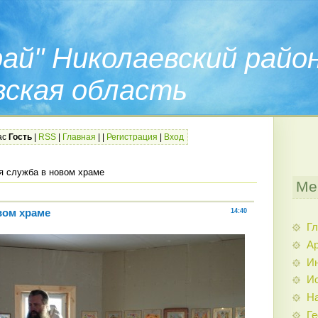
ай" Николаевский райо
вская область
ас
Гость
|
RSS
|
Главная
|
|
Регистрация
|
Вход
я служба в новом храме
Ме
вом храме
14:40
Гл
Ар
И
Ис
Н
Ге