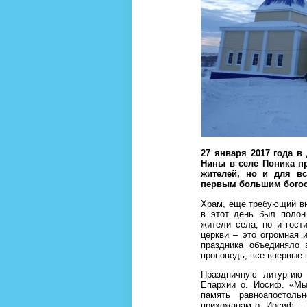
27 января 2017 года в
Нины в селе Поника п
жителей, но и для вс
первым большим богосл
Храм, ещё требующий вн
в этот день был полон
жители села, но и гост
церкви – это огромная
праздника объединяло 
проповедь, все впервые 
Праздничную литургию 
Епархии о. Иосиф. «Мы
память равноапостоль
прихожанам о. Иосиф. -