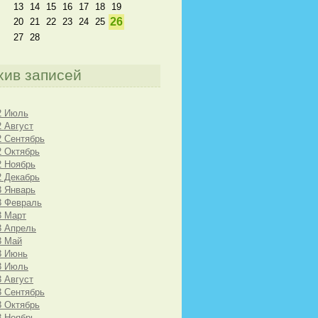
13
14
15
16
17
18
19
26
20
21
22
23
24
25
27
28
хив записей
2 Июль
2 Август
2 Сентябрь
2 Октябрь
2 Ноябрь
2 Декабрь
3 Январь
3 Февраль
3 Март
3 Апрель
3 Май
3 Июнь
3 Июль
3 Август
3 Сентябрь
3 Октябрь
3 Ноябрь