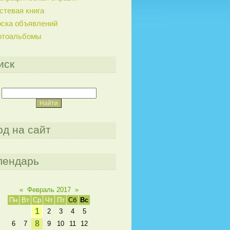
стевая книга
ска объявлений
отоальбомы
иск
од на сайт
лендарь
«
Февраль 2017
»
Пн
Вт
Ср
Чт
Пт
Сб
Вс
1
2
3
4
5
8
6
7
9
10
11
12