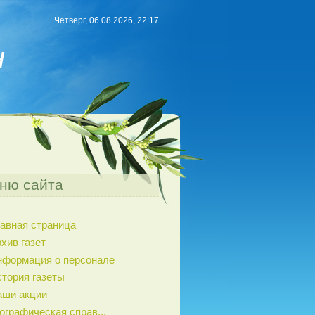
Четверг, 06.08.2026, 22:17
н
ню сайта
авная страница
хив газет
нформация о персонале
тория газеты
аши акции
ографическая справ...