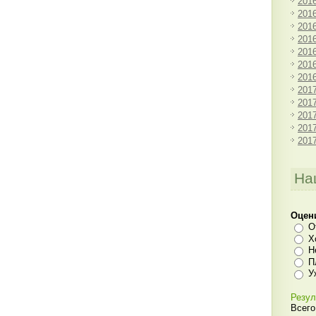
201
201
201
201
201
201
201
201
201
201
201
201
На
Оцен
О
Х
Н
П
У
Резул
Всего