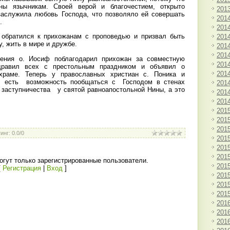
ны язычникам. Своей верой и благочестием, открыто
201
заслужила любовь Господа, что позволяло ей совершать
201
».
201
 обратился к прихожанам с проповедью и призвал быть
201
у, жить в мире и дружбе.
201
201
ения о. Иосиф поблагодарил прихожан за совместную
201
дравил всех с престольным праздником и объявил о
201
раме. Теперь у православных христиан с. Поника и
есть возможность пообщаться с Господом в стенах
201
ь заступничества у святой равноапостольной Нины, а это
201
201
201
201
201
инг
:
0.0
/
0
201
201
201
гут только зарегистрированные пользователи.
201
[
Регистрация
|
Вход
]
201
201
201
201
201
201