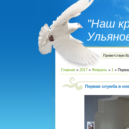
"Наш кр
Ульяно
Приветствую В
Главная
»
2017
»
Февраль
»
1
» Перва
Первая служба в но