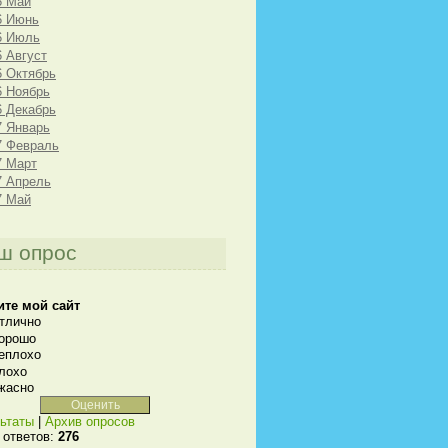
6 Май
6 Июнь
6 Июль
6 Август
6 Октябрь
6 Ноябрь
6 Декабрь
7 Январь
7 Февраль
7 Март
7 Апрель
7 Май
ш опрос
ите мой сайт
тлично
орошо
еплохо
лохо
жасно
ьтаты
|
Архив опросов
 ответов:
276