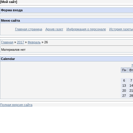
[
Мой сайт
]
Форма входа
Меню сайта
Главная страница
Архив газет
Информация о персонале
История газеты
Главная
»
2017
»
Февраль
»
26
Материалов нет
Calendar
Пн
Вт
6
7
13
14
20
21
27
28
Полная версия сайта