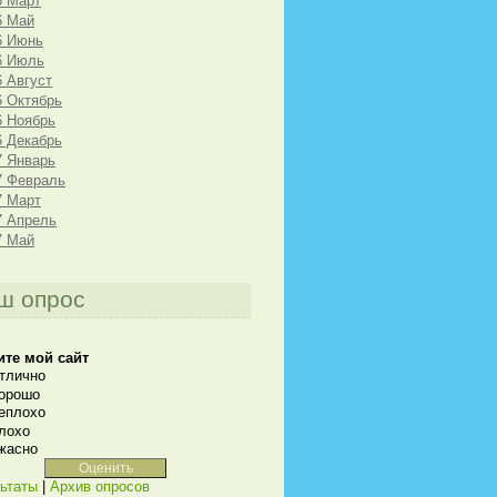
6 Март
6 Май
6 Июнь
6 Июль
6 Август
6 Октябрь
6 Ноябрь
6 Декабрь
7 Январь
7 Февраль
7 Март
7 Апрель
7 Май
ш опрос
ите мой сайт
тлично
орошо
еплохо
лохо
жасно
ьтаты
|
Архив опросов