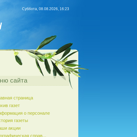
Суббота, 08.08.2026, 16:23
н
ню сайта
авная страница
хив газет
нформация о персонале
тория газеты
аши акции
ографическая справ...