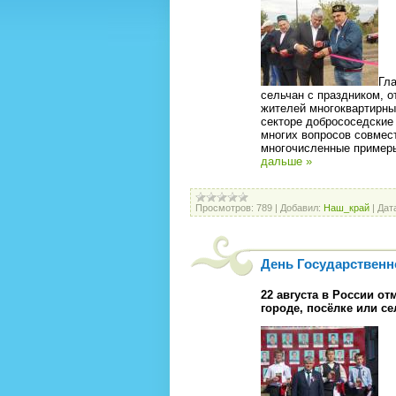
Гл
сельчан с праздником, о
жителей многоквартирны
секторе добрососедские
многих вопросов совмест
многочисленные пример
дальше »
Просмотров:
789
|
Добавил:
Наш_край
|
Дат
День Государственн
22 августа в России о
городе, посёлке или с