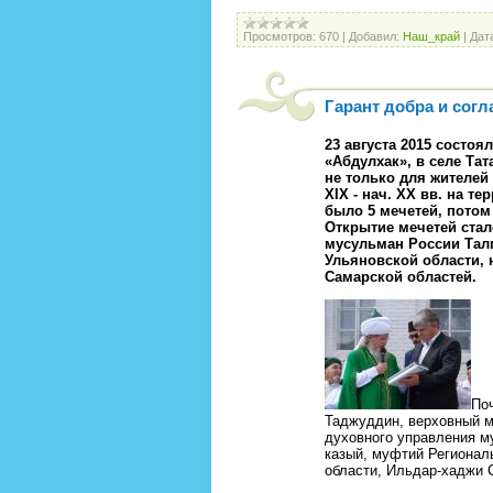
Просмотров:
670
|
Добавил:
Наш_край
|
Дат
Гарант добра и согл
23 августа 2015 состо
«Абдулхак», в селе Та
не только для жителей 
XIX - нач. XX вв. на 
было 5 мечетей, потом 
Открытие мечетей ста
мусульман России Талга
Ульяновской области, 
Самарской областей.
По
Таджуддин, верховный м
духовного управления м
казый, муфтий Регионал
области, Ильдар-хаджи 