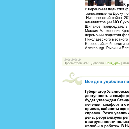
В р
с церемонии поднятия ф
занесённые на Доску по
Николаевский район 201
администрации МО Сухот
Щипанов, председатель 
Максим Алексеевич Крас
церемонии поднятия фла
Николаевского местного
Всероссийской политиче
Александр Рыбин и Еле
Просмотров:
497
|
Добавил:
Наш_край
|
Дат
Всё для удобства п
Губернатор Ульяновск
доступность и комфор
будет утвержден Станд
лечения, комфорт и от
приема, кабинеты здо
справок. Резко увелич
день, реорганизуем ре
о загруженности полик
жалобы о работе». В Н