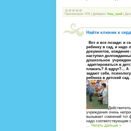
Просмотров:
978
|
Добавил:
Наш_край
|
Дат
Найти ключик к сер
Вот и все позади: и 
ребенку в сад, и надо 
документов, хождение 
наступил долгожданный
дошкольное учреждение
адаптироваться в детс
плакать? А вдруг?... А
задают себе, психолог
ребенка в детский сад.
Действитель
учреждения очень непрос
вызывает сомнений тот ф
надо соответст­вующим 
...
Читать дальше »