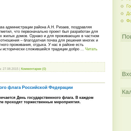
Го
До
Ф
ава администрации района А.Н. Ризаев, поздравляя
тметил, что первоначально проект был разработан для
По
х жилых домов. Однако и для проживающих в частном
 отношения – благодатная почва для решения многих и
ного проживания, отдыха. У нас в районе есть
ы исторически сложившейся традиции добро
...
Читать
а:
27.08.2015
|
Комментарии (0)
Вх
ого флага Российской Федерации
Ка
тмечается День государственного флага. В каждом
еле проходят торжественные мероприятия.