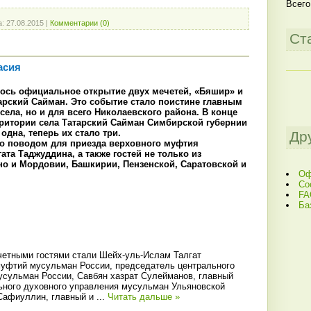
Всего
а:
27.08.2015
|
Комментарии (0)
Ст
асия
ялось официальное открытие двух мечетей, «Бяшир» и
тарский Сайман. Это событие стало поистине главным
села, но и для всего Николаевского района. В конце
территории села Татарский Сайман Симбирской губернии
одна, теперь их стало три.
Др
ло поводом для приезда верховного муфтия
та Таджуддина, а также гостей не только из
но и Мордовии, Башкирии, Пензенской, Саратовской и
Оф
Со
FA
Ба
четными гостями стали Шейх-уль-Ислам Талгат
уфтий мусульман России, председатель центрального
усульман России, Савбян хазрат Сулейманов, главный
ьного духовного управления мусульман Ульяновской
Сафиуллин, главный и
...
Читать дальше »