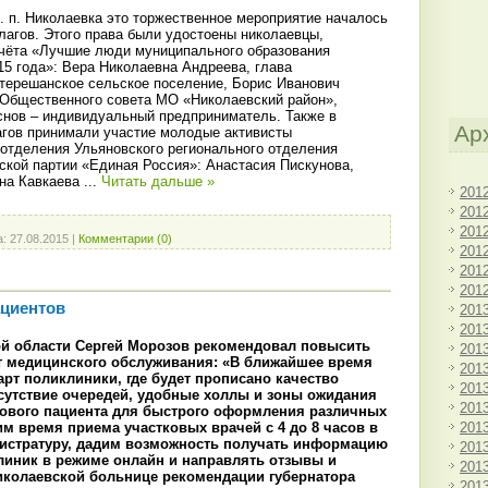
. п. Николаевка это торжественное мероприятие началось
лагов. Этого права были удостоены николаевцы,
чёта «Лучшие люди муниципального образования
5 года»: Вера Николаевна Андреева, глава
ерешанское сельское поселение, Борис Иванович
Общественного совета МО «Николаевский район»,
нов – индивидуальный предприниматель. Также в
Ар
гов принимали участие молодые активисты
 отделения Ульяновского регионального отделения
ской партии «Единая Россия»: Анастасия Пискунова,
на Кавкаева
...
Читать дальше »
201
201
201
а:
27.08.2015
|
Комментарии (0)
201
201
201
ациентов
201
201
ой области Сергей Морозов рекомендовал повысить
201
т медицинского обслуживания: «В ближайшее время
201
арт поликлиники, где будет прописано качество
201
сутствие очередей, удобные холлы и зоны ожидания
201
рового пациента для быстрого оформления различных
201
им время приема участковых врачей с 4 до 8 часов в
гистратуру, дадим возможность получать информацию
201
линик в режиме онлайн и направлять отзывы и
201
иколаевской больнице рекомендации губернатора
201