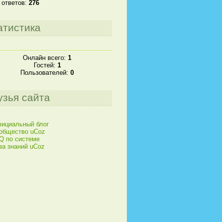
 ответов:
276
атистика
Онлайн всего:
1
Гостей:
1
Пользователей:
0
узья сайта
ициальный блог
общество uCoz
Q по системе
за знаний uCoz