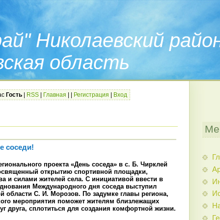
ай" Николаевский райо
вская область
ас
Гость
|
RSS
|
Главная
|
|
Регистрация
|
Вход
Ме
е соседи!
Гл
егионального проекта «День соседа» в с. Б. Чирклей
Ар
посвященный открытию спортивной площадки,
ва и силами жителей села. С инициативой ввести в
И
зднования Международного дня соседа выступил
Ис
й области С. И. Морозов. По задумке главы региона,
кого мероприятия поможет жителям близлежащих
Н
уг друга, сплотиться для создания комфортной жизни.
Ге