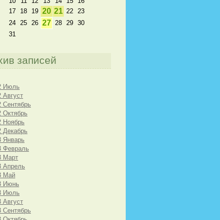
10
11
12
13
14
15
16
20
21
17
18
19
22
23
27
24
25
26
28
29
30
31
хив записей
2 Июль
2 Август
2 Сентябрь
2 Октябрь
2 Ноябрь
2 Декабрь
3 Январь
3 Февраль
3 Март
3 Апрель
3 Май
3 Июнь
3 Июль
3 Август
3 Сентябрь
3 Октябрь