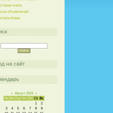
стевая книга
ска объявлений
отоальбомы
иск
од на сайт
лендарь
«
Август 2015
»
Пн
Вт
Ср
Чт
Пт
Сб
Вс
1
2
3
4
5
6
7
8
9