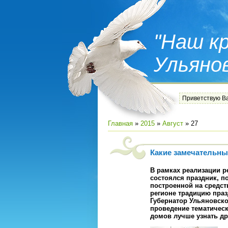
"Наш кр
Ульяно
Приветствую В
Главная
»
2015
»
Август
»
27
Какие замечательны
В рамках реализации р
состоялся праздник, 
построенной на средст
регионе традицию пра
Губернатор Ульяновско
проведение тематичес
домов лучше узнать др