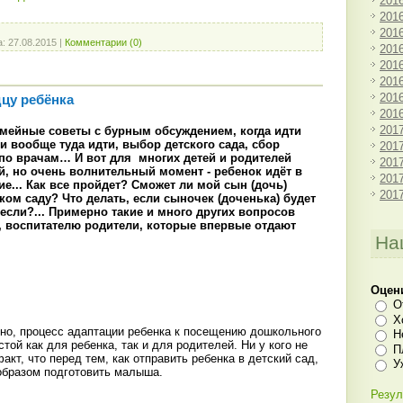
201
201
201
а:
27.08.2015
|
Комментарии (0)
201
201
201
201
дцу ребёнка
201
201
семейные советы с бурным обсуждением, когда идти
ли вообще туда идти, выбор детского сада, сбор
201
по врачам… И вот для многих детей и родителей
201
, но очень волнительный момент - ребенок идёт в
201
... Как все пройдет? Сможет ли мой сын (дочь)
201
ком саду? Что делать, если сыночек (доченька) будет
 если?... Примерно такие и много других вопросов
у, воспитателю родители, которые впервые отдают
На
Оцен
О
Х
но, процесс адаптации ребенка к посещению дошкольного
Н
той как для ребенка, так и для родителей. Ни у кого не
П
акт, что перед тем, как отправить ребенка в детский сад,
У
образом подготовить малыша.
Резул