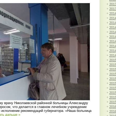
201
201
201
201
201
201
201
201
201
201
201
201
201
201
201
201
201
201
201
201
201
201
му врачу Николаевской районной больницы Александру
201
просом, что делается в главном лечебном учреждении
о исполнение рекомендаций губернатора. «Наша больница
201
ать дальше »