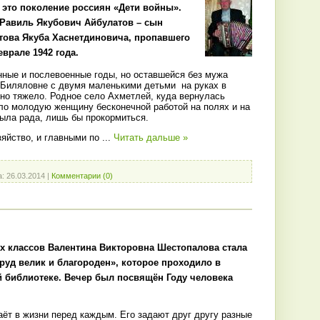
это поколение россиян «Дети войны».
 Равиль Якубович Айбулатов – сын
това Якуба Хаснетдиновича, пропавшего
еврале 1942 года.
нные и послевоенные годы, но оставшейся без мужа
Биляловне с двумя маленькими детьми на руках в
но тяжело. Родное село Ахметлей, куда вернулась
ило молодую женщину бесконечной работой на полях и на
была рада, лишь бы прокормиться.
яйство, и главными по
...
Читать дальше »
а:
26.03.2014
|
Комментарии (0)
х классов Валентина Викторовна Шестопалова стала
руд велик и благороден», которое проходило в
 библиотеке. Вечер был посвящён Году человека
аёт в жизни перед каждым. Его задают друг другу разные