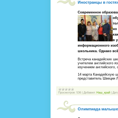
Иностранцы в гостя
Современное образова
об
то
но
ка
в 
информационного изоб
школьника. Однако всё 
Встреча канадейских шк
учителем английского яз
изучением английского, 
14 марта Канадейскую ш
представитель Швеции 
Просмотров:
536
|
Добавил:
Наш_край
|
Дат
Олимпиада малыше