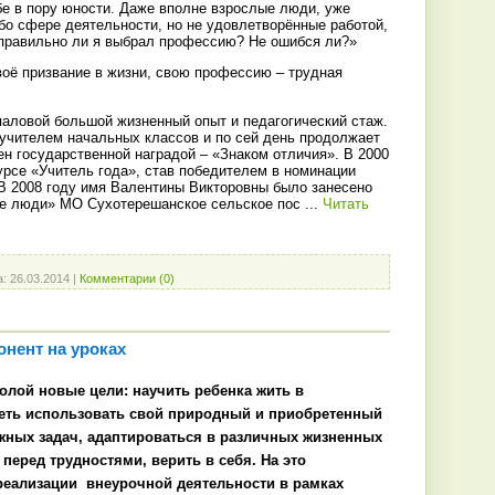
бе в пору юности. Даже вполне взрослые люди, уже
бо сфере деятельности, но не удовлетворённые работой,
 правильно ли я выбрал профессию? Не ошибся ли?»
своё призвание в жизни, свою профессию – трудная
паловой большой жизненный опыт и педагогический стаж.
 учителем начальных классов и по сей день продолжает
ен государственной наградой – «Знаком отличия». В 2000
урсе «Учитель года», став победителем в номинации
В 2008 году имя Валентины Викторовны было занесено
ие люди» МО Сухотерешанское сельское пос
...
Читать
а:
26.03.2014
|
Комментарии (0)
нент на уроках
олой новые цели: научить ребенка жить в
еть использовать свой природный и приобретенный
жных задач, адаптироваться в различных жизненных
 перед трудностями, верить в себя. На это
реализации внеурочной деятельности в рамках