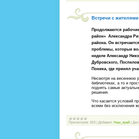
Встречи с жителями
Продолжаются рабочие
район»
Александра Ри
района. Он встречаетс
проблемы, которые во
неделе Александр Ник
Дубровского, Поспелов
Поника, где принял уча
Несмотря на весеннюю р
библиотеках, а то и прос
поднять самые актуальн
решения.
Что касается условий пр
всеми без исключения ж
Просмотров:
603
|
Добавил:
Наш_край
|
Дат