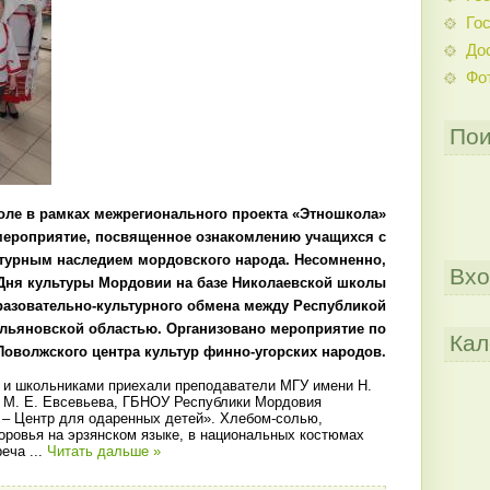
Гос
До
Фо
Пои
оле в рамках межрегионального проекта «Этношкола»
мероприятие, посвященное ознакомлению учащихся с
турным наследием мордовского народа. Несомненно,
Вхо
Дня культуры Мордовии на базе Николаевской школы
азовательно-культурного обмена между Республикой
льяновской областью. Организовано мероприятие по
Кал
Поволжского центра культур финно-угорских народов.
и и школьниками приехали преподаватели МГУ имени Н.
 М. Е. Евсевьева, ГБНОУ Республики Мордовия
 – Центр для одаренных детей». Хлебом-солью,
оровья на эрзянском языке, в национальных костюмах
реча
...
Читать дальше »