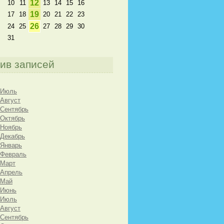
12
10
11
13
14
15
16
19
17
18
20
21
22
23
26
24
25
27
28
29
30
31
ив записей
 Июль
 Август
 Сентябрь
 Октябрь
 Ноябрь
 Декабрь
 Январь
 Февраль
 Март
 Апрель
 Май
 Июнь
 Июль
 Август
 Сентябрь