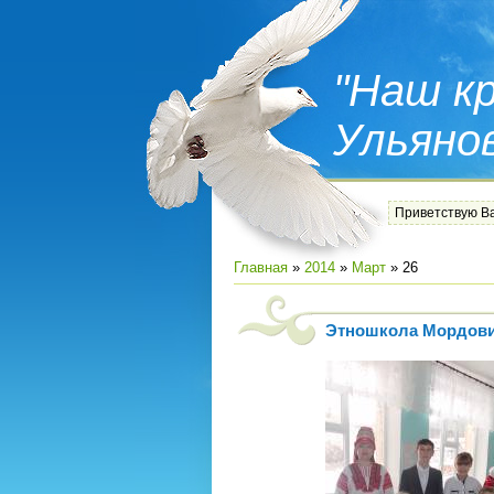
"Наш кр
Ульяно
Приветствую В
Главная
»
2014
»
Март
»
26
Этношкола Мордов