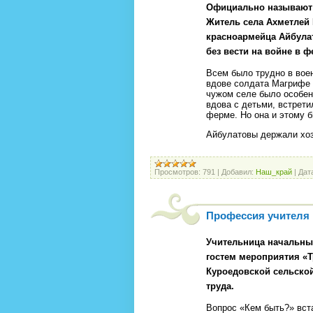
Официально называют 
Житель села Ахметлей
красноармейца Айбула
без вести на войне в ф
Всем было трудно в вое
вдове солдата Магрифе 
чужом селе было особен
вдова с детьми, встрет
ферме. Но она и этому 
Айбулатовы держали хоз
Просмотров:
791
|
Добавил:
Наш_край
|
Дат
Профессия учителя
Учительница начальны
гостем мероприятия «Т
Куроедовской сельской
труда.
Вопрос «Кем быть?» вст