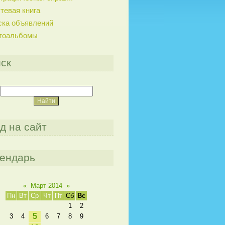
тевая книга
ска объявлений
тоальбомы
ск
д на сайт
ендарь
«
Март 2014
»
Пн
Вт
Ср
Чт
Пт
Сб
Вс
1
2
5
3
4
6
7
8
9