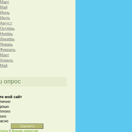
 Март
 Май
 Июнь
 Июль
 Август
 Октябрь
 Ноябрь
 Декабрь
 Январь
 Февраль
 Март
 Апрель
 Май
 опрос
те мой сайт
лично
рошо
плохо
охо
асно
таты
|
Архив опросов