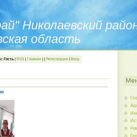
ай" Николаевский райо
вская область
ас
Гость
|
RSS
|
Главная
|
|
Регистрация
|
Вход
Мен
ии
Гл
Ар
Ин
Ис
На
Гео