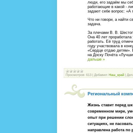
люди, его задаём мы се
работающие в какой - ли
задают себе вопрос: «А
Что ни говори, а найти 
задача.
За плечами В. В. Шесто
Она 40 лет проработала
работать. Её труд отмеч
году участвовала в конк
«Сердце отдаю детям». 
на Доску Почёта «Лучш
дальше »
Просмотров:
613
|
Добавил:
Наш_край
|
Дат
Региональный компо
Жизнь ставит перед шк
современном мире, ум
опыт при решении сло
ситуациях, не пасовать
направлена работа по 