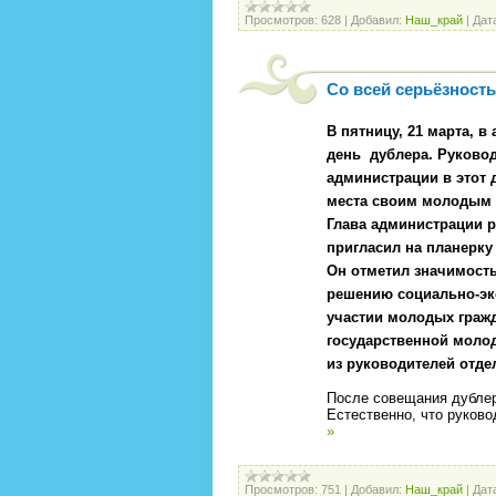
Просмотров:
628
|
Добавил:
Наш_край
|
Дат
Со всей серьёзност
В пятницу, 21 марта, 
день
дублера. Руково
администрации в этот 
места своим молодым с
Глава администрации р
пригласил на планерку
Он отметил значимост
решению социально-эк
участии молодых граж
государственной молод
из руководителей отде
После совещания дублер
Естественно, что руков
»
Просмотров:
751
|
Добавил:
Наш_край
|
Дат