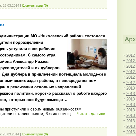
а:
26.03.2014
|
Комментарии (0)
ью
в администрации МО «Николаевский район» состоялся
Арх
дители подразделений
день уступили свои рабочие
отрудникам. С самого утра
2012
2012
айона Александр Ризаев
2012
 руководителей и их дублеров.
2012
ь Дня дублера в привлечении потенциала молодежи к
2012
ономических задач района, в непосредственном
2012
дан в реализации основных направлений
2013
ежной политики, коротко рассказал о работе каждого
2013
2013
лов, которых они будут замещать.
2013
ы приступили к своим новым обязанностям.
2013
одители остались рядом, без их помощ
...
Читать дальше
2013
2013
2013
2013
а:
26.03.2014
|
Комментарии (0)