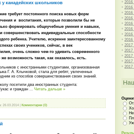
2016
х у канадейских школьников
2016
2016
ние требует постоянного поиска новых форм
2016
учения и
воспитания, которые позволили бы не
2016
лько формировать общеучебные умения и навыки,
2016
 и совершенствовать индивидуальные способности
2016
ждого ребенка. Учителю, искренне заинтересованному
2016
2017
успехах своих учеников, сейчас, в век
2017
илия, очень сложно чем-то удивить современного
2017
же возможность такая, как оказалось, есть.
2017
2017
ольников с иностранными студентами, организованная
ыка Г. А. Клычковой, стала для ребят, увлеченных
одним из способов совершенствования своих знаний.
Наш
колу посетили два иностранных студента:
Лукас и граждан
...
Читать дальше »
Оцени
От
а:
26.03.2014
|
Комментарии (0)
Хо
Не
Пл
Уж
й
Резуль