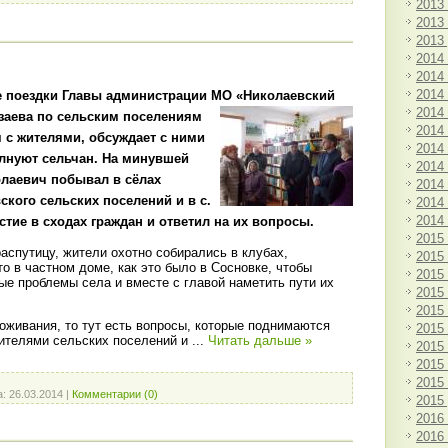
2013
2013
2013
2014
2014
2014
 поездки Главы администрации МО «Николаевский
2014
заева по сельским поселениям
2014
я с жителями, обсуждает с ними
2014
лнуют сельчан. На минувшей
2014
олаевич побывал в сёлах
2014
ского сельских поселений и в с.
2014
2014
стие в сходах граждан и ответил на их вопросы.
2015
аспутицу, жители охотно собирались в клубах,
2015
то в частном доме, как это было в Сосновке, чтобы
2015
ые проблемы села и вместе с главой наметить пути их
2015
2015
оживания, то тут есть вопросы, которые поднимаются
2015
ителями сельских поселений и
...
Читать дальше »
2015
2015
2015
а:
26.03.2014
|
Комментарии (0)
2015
2016
2016