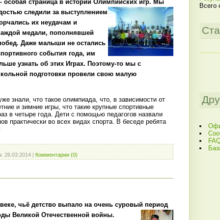
 особая страница в истории Олимпийских игр. Мы
Всего 
достью следили за выступлением
орчались их неудачам и
Ста
каждой медали, пополнявшей
побед. Даже малыши не остались
спортивного события года, им
льше узнать об этих Играх. Поэтому-то мы с
кольной подготовки провели свою малую
Дру
уже знали, что такое олимпиада, что, в зависимости от
тние и зимние игры, что такие крупные спортивные
аз в четыре года. Дети с помощью педагогов назвали
в практически во всех видах спорта. В беседе ребята
Офи
»
Соо
FAQ
Баз
а:
26.03.2014
|
Комментарии (0)
овеке, чьё детство выпало на очень суровый период
годы Великой Отечественной войны.