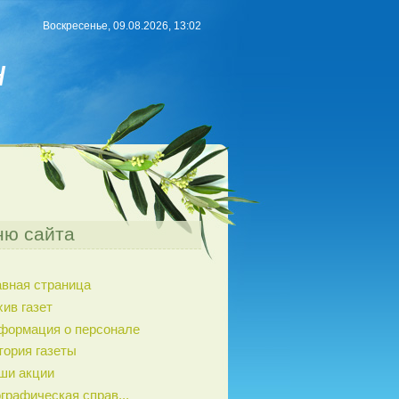
Воскресенье, 09.08.2026, 13:02
н
ю сайта
авная страница
хив газет
формация о персонале
тория газеты
ши акции
графическая справ...