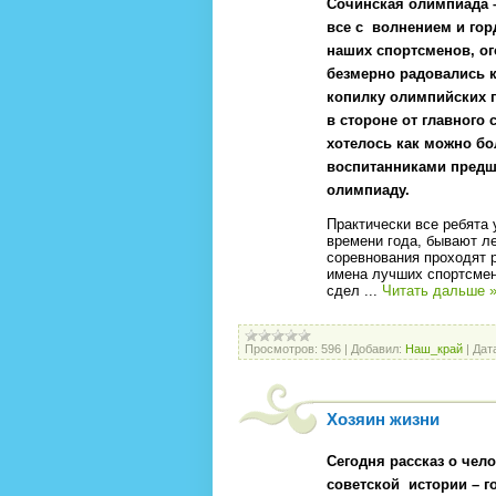
Сочинская олимпиада –
все с
волнением и гор
наших спортсменов, ог
безмерно радовались 
копилку олимпийских 
в стороне от главного 
хотелось как можно бо
воспитанниками предш
олимпиаду.
Практически все ребята 
времени года, бывают ле
соревнования проходят р
имена лучших спортсмено
сдел
...
Читать дальше 
Просмотров:
596
|
Добавил:
Наш_край
|
Дат
Хозяин жизни
Сегодня рассказ о чел
советской
истории – 