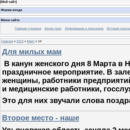
[
Мой сайт
]
Форма входа
Меню сайта
Главная страница
Архив газет
Информация о персонале
История газеты
Главная
»
2013
»
Март
»
14
Для милых мам
В канун женского дня 8 Марта в
праздничное мероприятие. В зал
женщины, работники предприятий
и медицинские работники, госсл
Это для них звучали слова позд
Второе место - наше
Ульяновская область заняла 2 м