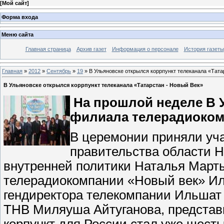
[
Мой сайт
]
Форма входа
Меню сайта
Главная страница
Архив газет
Информация о персонале
История газеты
Главная
»
2012
»
Сентябрь
»
19
» В Ульяновске открылся коррпункт телеканала «Тата
В Ульяновске открылся коррпункт телеканала «Татарстан - Новый Век»
На прошлой неделе В 
филиала телерадиокомп
В церемонии приняли уч
правительства области Н
внутренней политики Наталья Март
телерадиокомпании «Новый век» Ил
гендиректора телекомпании Ильшат
ТНВ Миляуша Айтуганова, представи
корпункт для России стал уже шест