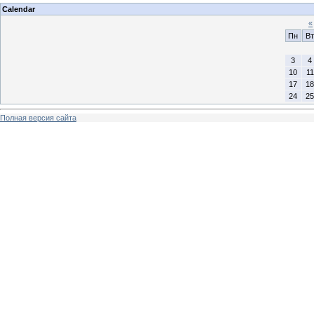
Calendar
«
Пн
Вт
3
4
10
11
17
18
24
25
Полная версия сайта