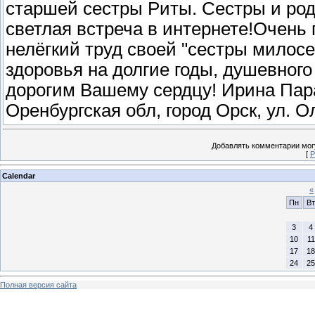
старшей сестры Риты. Сестры и роди
светлая встреча в интернете!Очень 
нелёгкий труд своей "сестры милос
здоровья на долгие годы, душевного
дорогим Вашему сердцу! Ирина Пара
Оренбургская обл, город Орск, ул. 
Добавлять комментарии могу
[
Р
Calendar
«
Пн
Вт
3
4
10
11
17
18
24
25
Полная версия сайта