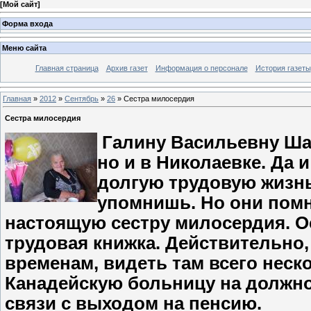
[
Мой сайт
]
Форма входа
Меню сайта
Главная страница
Архив газет
Информация о персонале
История газеты
Главная
»
2012
»
Сентябрь
»
26
» Сестра милосердия
Сестра милосердия
Галину Васильевну Шад
но и в Николаевке. Да 
долгую трудовую жизнь 
упомнишь. Но они помн
настоящую сестру милосердия. О
трудовая книжка. Действительно
временам, видеть там всего неско
Канадейскую больницу на должнос
связи с выходом на пенсию.