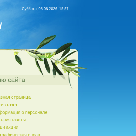
Суббота, 08.08.2026, 15:57
н
ю сайта
авная страница
ив газет
формация о персонале
тория газеты
ши акции
графическая справ...