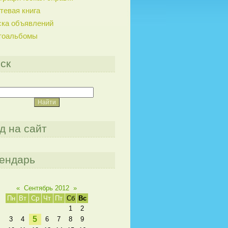
тевая книга
ска объявлений
тоальбомы
ск
д на сайт
ендарь
«
Сентябрь 2012
»
Пн
Вт
Ср
Чт
Пт
Сб
Вс
1
2
5
3
4
6
7
8
9