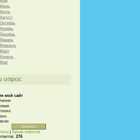
 Май
 Июнь
 Июль
 Август
 Октябрь
 Ноябрь
 Декабрь
 Январь
 Февраль
 Март
 Апрель
 Май
 опрос
те мой сайт
лично
рошо
плохо
охо
асно
таты
|
Архив опросов
ответов:
276