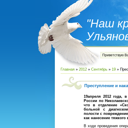
"Наш кр
Ульяно
Приветствую В
Главная
»
2012
»
Сентябрь
»
19
» Прес
Преступление и нак
19апреля 2012 года, 
России по Николаевск
что в отделение «Ск
больной с диагнозо
полости с повреждение
как нанесение тяжкого
В ходе проведения опе