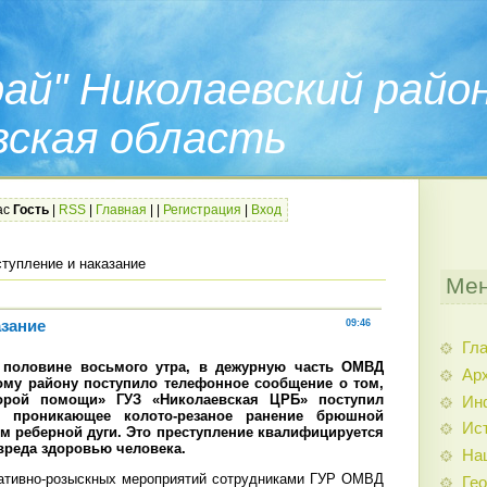
ай" Николаевский райо
вская область
ас
Гость
|
RSS
|
Главная
|
|
Регистрация
|
Вход
тупление и наказание
Мен
азание
09:46
Гл
в половине восьмого утра, в дежурную часть ОМВД
Арх
ому району поступило телефонное сообщение о том,
орой помощи» ГУЗ «Николаевская ЦРБ» поступил
Ин
м проникающее колото-резаное ранение брюшной
Ис
м реберной дуги. Это преступление квалифицируется
 вреда здоровью человека.
На
ративно-розыскных мероприятий сотрудниками ГУР ОМВД
Гео