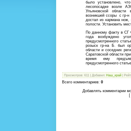
было установлено, что
лесопосадке возле АЗ
Ульяновской области 
возникшей ссоры
с гр-н
достал из кармана нож,
полости. Установить мес
По данному факту в СГ 
года возбуждено уго
предусмотренного статье
розыск гр-на Б. был о
области и соседних рег
Саратовской области при
время ему предъяв
предусмотренного статьей
Просмотров
:
611
|
Добавил
:
Наш_край
|
Рейт
Всего комментариев
:
0
Добавлять комментарии мо