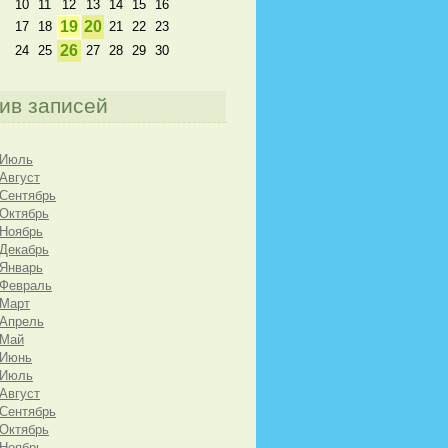
10
11
12
13
14
15
16
19
20
17
18
21
22
23
26
24
25
27
28
29
30
ив записей
 Июль
 Август
 Сентябрь
 Октябрь
 Ноябрь
 Декабрь
 Январь
 Февраль
 Март
 Апрель
 Май
 Июнь
 Июль
 Август
 Сентябрь
 Октябрь
 Ноябрь