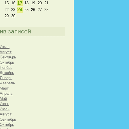
17
15
16
18
19
20
21
24
22
23
25
26
27
28
29
30
ив записей
 Июль
 Август
 Сентябрь
 Октябрь
 Ноябрь
 Декабрь
 Январь
 Февраль
 Март
 Апрель
 Май
 Июнь
 Июль
 Август
 Сентябрь
 Октябрь