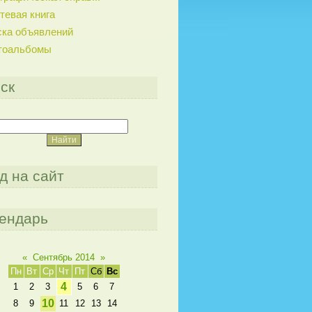
тевая книга
ска объявлений
тоальбомы
ск
д на сайт
ендарь
«
Сентябрь 2014
»
Пн
Вт
Ср
Чт
Пт
Сб
Вс
4
1
2
3
5
6
7
10
8
9
11
12
13
14