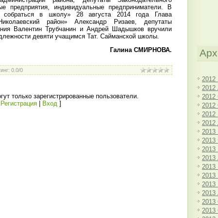
ые предприятия, индивидуальные предприниматели. В
 собраться в школу» 28 августа 2014 года Глава
иколаевский район» Александр Ризаев, депутаты
ания Валентин Трубчанин и Андрей Шадышков вручили
длежности девяти учащимся Тат. Сайманской школы.
Галина СМИРНОВА.
Арх
инг
:
0.0
/
0
2012
2012
гут только зарегистрированные пользователи.
2012
[
Регистрация
|
Вход
]
2012
2012
2012
2013
2013
2013
2013
2013
2013
2013
2013
2013
2013