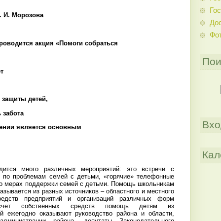
Гос
. И. Морозова
До
Фо
роводится акция «Помоги собраться
Пои
т
 защиты детей,
ь забота
Вхо
ении является основным
Кал
дится много различных мероприятий: это встречи с
ы по проблемам семей с детьми, «горячие» телефонные
 о мерах поддержки семей с детьми. Помощь школьникам
зывается из разных источников – областного и местного
едств предприятий и организаций различных форм
 счет собственных средств помощь детям из
й ежегодно оказывают руководство района и области,
администрации района, депутаты Законодательного