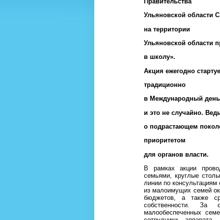
Правительства
Ульяновской области С
на территории
Ульяновской области п
в школу».
Акция ежегодно стартуе
традиционно
в Международный день
и это не случайно. Вед
о подрастающем покол
приоритетом
для органов власти.
В рамках акции прово
семьями, круглые стол
линии по консультациям
из малоимущих семей ока
бюджетов, а также ср
собственности. За
малообеспеченных семе
сотрудники аппарата 