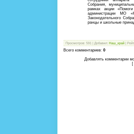
Собрания, муниципальн
рамках акции «Помоги
администрации МО «Н
Законодательного Собр
ранцы и школьные прина
Просмотров
:
591
|
Добавил
:
Наш_край
|
Рейт
Всего комментариев
:
0
Добавлять комментарии мо