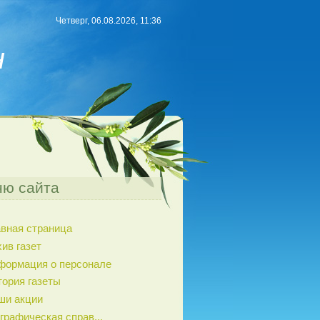
Четверг, 06.08.2026, 11:36
н
ю сайта
авная страница
ив газет
формация о персонале
тория газеты
ши акции
графическая справ...