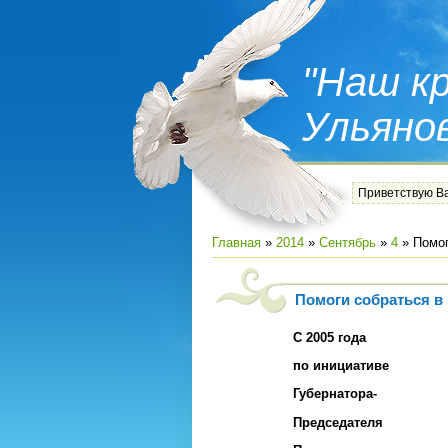
"Наш кр
Ульяно
Приветствую В
Главная
»
2014
»
Сентябрь
»
4
» Помог
Помоги собраться в
С 2005 года
по инициативе
Губернатора-
Председателя