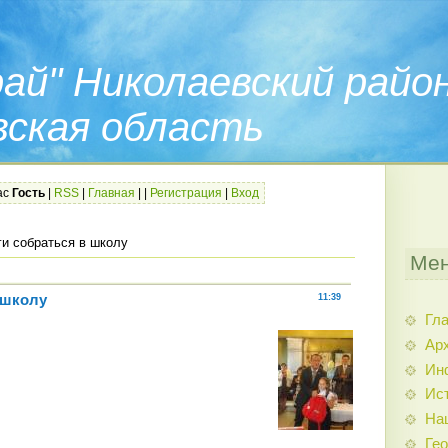
ай" Николаевский райо
вская область
ас
Гость
|
RSS
|
Главная
|
|
Регистрация
|
Вход
и собраться в школу
Мен
 школу
11:39
Гл
Арх
Ин
Ис
На
Гео