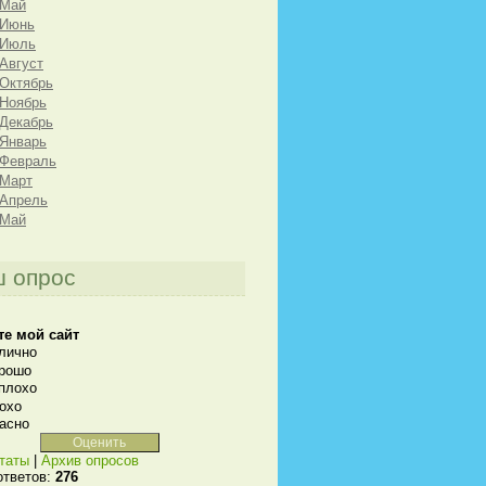
 Май
 Июнь
 Июль
 Август
 Октябрь
 Ноябрь
 Декабрь
 Январь
 Февраль
 Март
 Апрель
 Май
 опрос
те мой сайт
лично
рошо
плохо
охо
асно
таты
|
Архив опросов
ответов:
276