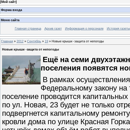
[
Мой сайт
]
Форма входа
Меню сайта
Главная страница
Архив газет
Информация о персонале
История газеты
Главная
»
2012
»
Сентябрь
»
19
» Новые крыши -защита от непогоды
Новые крыши -защита от непогоды
Ещё на семи двухэтажн
поселения появятся н
В рамках осуществления
Федеральному закону на 
поселение проводится капитальных 
по ул. Новая, 23 будет не только о
подвергнется капитальному ремонту
кровли дома по улице Красная Горка
четырёх домах объём работ выполне