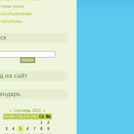
тевая книга
ска объявлений
тоальбомы
ск
д на сайт
ендарь
«
Сентябрь 2012
»
Пн
Вт
Ср
Чт
Пт
Сб
Вс
1
2
5
3
4
6
7
8
9