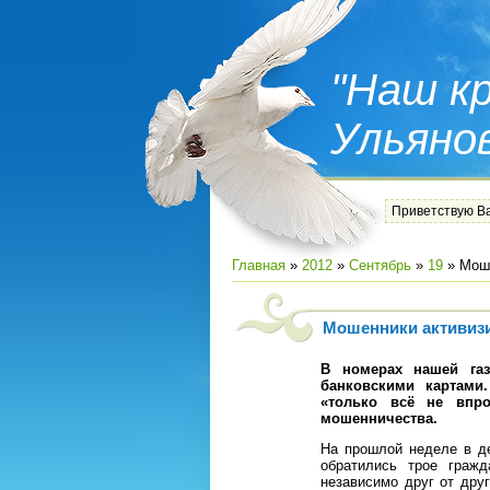
"Наш кр
Ульяно
Приветствую В
Главная
»
2012
»
Сентябрь
»
19
» Моше
Мошенники активиз
В номерах нашей га
банковскими картами
«только всё не впро
мошенничества.
На прошлой неделе в д
обратились трое граж
независимо друг от дру