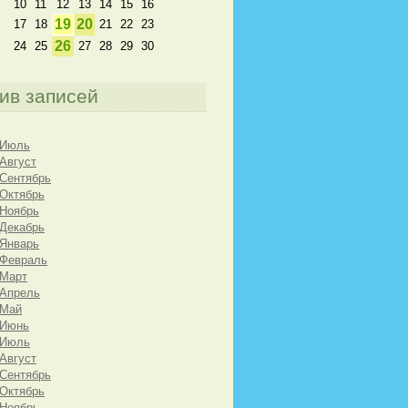
10
11
12
13
14
15
16
19
20
17
18
21
22
23
26
24
25
27
28
29
30
ив записей
 Июль
 Август
 Сентябрь
 Октябрь
 Ноябрь
 Декабрь
 Январь
 Февраль
 Март
 Апрель
 Май
 Июнь
 Июль
 Август
 Сентябрь
 Октябрь
 Ноябрь