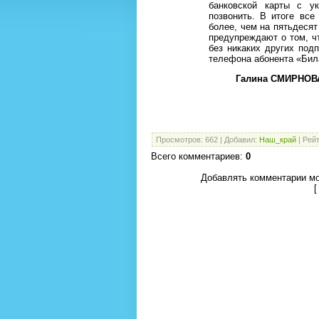
банковской карты с у
позвонить. В итоге вс
более, чем на пятьдесят
предупреждают о том, ч
без никаких других под
телефона абонента «Бил
Галина СМИРНОВА
Просмотров
:
662
|
Добавил
:
Наш_край
|
Рейт
Всего комментариев
:
0
Добавлять комментарии мо