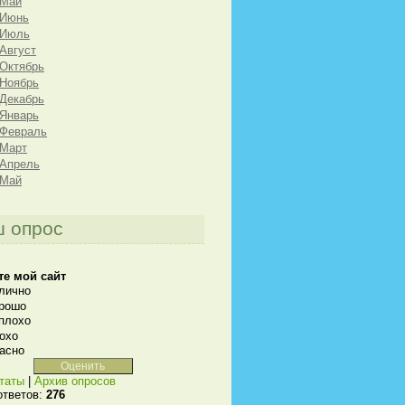
 Май
 Июнь
 Июль
 Август
 Октябрь
 Ноябрь
 Декабрь
 Январь
 Февраль
 Март
 Апрель
 Май
 опрос
те мой сайт
лично
рошо
плохо
охо
асно
таты
|
Архив опросов
ответов:
276