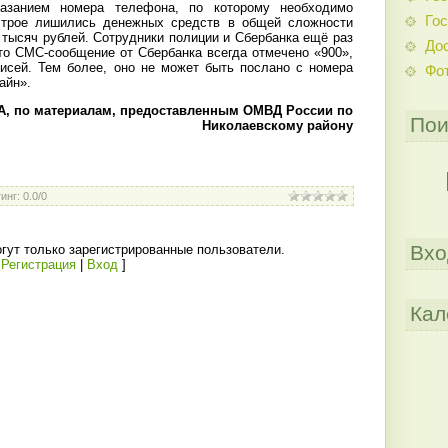
казанием номера телефона, по которому необходимо
Гос
е трое лишились денежных средств в общей сложности
 тысяч рублей. Сотрудники полиции и Сбербанка ещё раз
До
то СМС-сообщение от Сбербанка всегда отмечено «900»,
писей. Тем более, оно не может быть послано с номера
Фо
айн».
, по материалам, предоставленным ОМВД России по
Пои
Николаевскому району
инг
:
0.0
/
0
Вхо
гут только зарегистрированные пользователи.
[
Регистрация
|
Вход
]
Кал