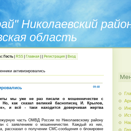
ай" Николаевский райо
вская область
ас
Гость
|
RSS
|
Главная
|
|
Регистрация
|
Вход
нники активизировались
Мен
ировались
09:48
Гл
зеты мы уже не раз писали о мошенничестве с
Арх
. Но, как сказал великий баснописец И. Крылов,
к», и всё - таки находится доверчивая жертва
Ин
Ис
ежурную часть ОМВД России по Николаевскому району
На
дан с заявлением о мошенничестве. Каждый из них,
га, рассказал о получении СМС-сообщения о блокировке
Гео