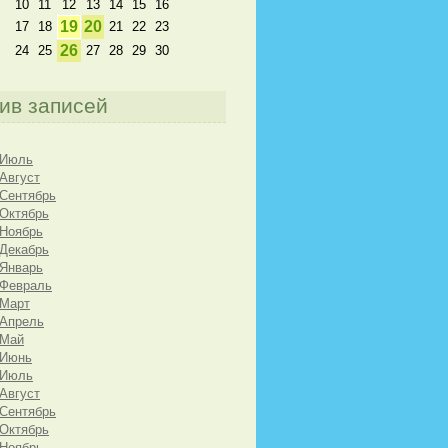
10
11
12
13
14
15
16
19
20
17
18
21
22
23
26
24
25
27
28
29
30
ив записей
 Июль
 Август
 Сентябрь
 Октябрь
 Ноябрь
 Декабрь
 Январь
 Февраль
 Март
 Апрель
 Май
 Июнь
 Июль
 Август
 Сентябрь
 Октябрь
 Ноябрь