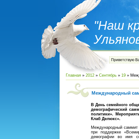
"Наш кр
Ульяно
Приветствую В
Главная
»
2012
»
Сентябрь
»
19
» Межд
Международный сам
В День семейного общ
демографический самм
политики». Мероприят
Клаб Делюкс».
Международный саммит п
при поддержке «Всеми
демографии во имя св