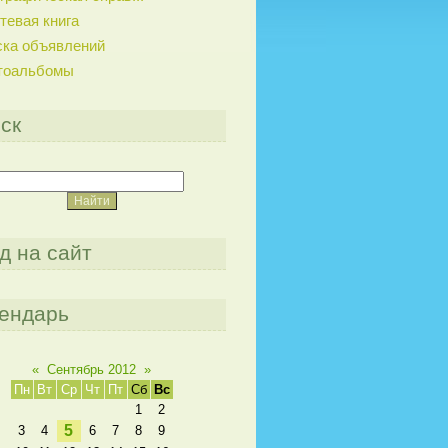
тевая книга
ска объявлений
тоальбомы
ск
д на сайт
ендарь
«
Сентябрь 2012
»
Пн
Вт
Ср
Чт
Пт
Сб
Вс
1
2
5
3
4
6
7
8
9