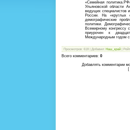
«Семейная политика.РФ
Ульяновской области А
ведущих специалистов 
России. На «круглых 
демографические пробл
политики. Демографиче
Всемирному конгрессу с
приурочен к двадца
Международным годом с
Просмотров
:
618
|
Добавил
:
Наш_край
|
Рейт
Всего комментариев
:
0
Добавлять комментарии мо