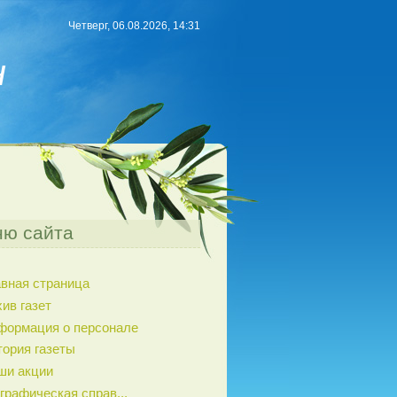
Четверг, 06.08.2026, 14:31
н
ю сайта
авная страница
ив газет
формация о персонале
тория газеты
ши акции
графическая справ...