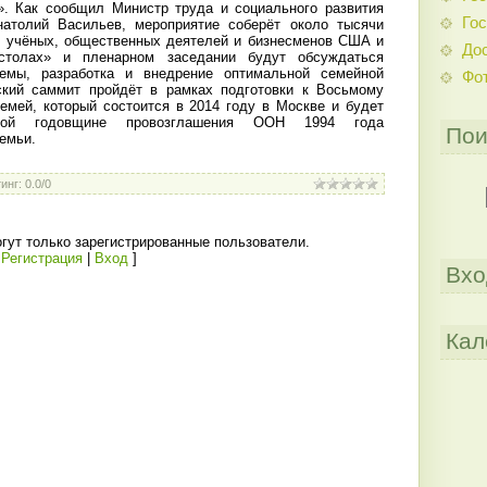
». Как сообщил Министр труда и социального развития
Гос
натолий Васильев, мероприятие соберёт около тысячи
и учёных, общественных деятелей и бизнесменов США и
До
столах» и пленарном заседании будут обсуждаться
емы, разработка и внедрение оптимальной семейной
Фо
ский саммит пройдёт в рамках подготовки к Восьмому
емей, который состоится в 2014 году в Москве и будет
той годовщине провозглашения ООН 1994 года
Пои
емьи.
инг
:
0.0
/
0
гут только зарегистрированные пользователи.
[
Регистрация
|
Вход
]
Вхо
Кал