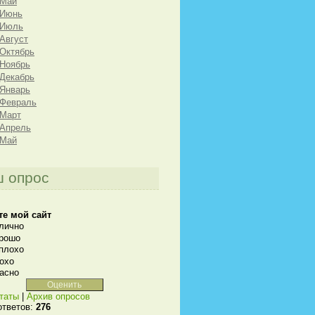
 Май
 Июнь
 Июль
 Август
 Октябрь
 Ноябрь
 Декабрь
 Январь
 Февраль
 Март
 Апрель
 Май
 опрос
те мой сайт
лично
рошо
плохо
охо
асно
таты
|
Архив опросов
ответов:
276