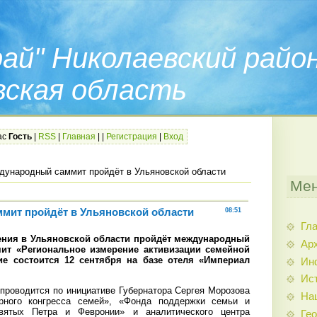
ай" Николаевский райо
вская область
ас
Гость
|
RSS
|
Главная
|
|
Регистрация
|
Вход
ународный саммит пройдёт в Ульяновской области
Мен
мит пройдёт в Ульяновской области
08:51
Гл
ения в Ульяновской области пройдёт международный
Арх
ит «Региональное измерение активизации семейной
ие состоится 12 сентября на базе отеля «Империал
Ин
Ис
роводится по инициативе Губернатора Сергея Морозова
На
рного конгресса семей», «Фонда поддержки семьи и
ятых Петра и Февронии» и аналитического центра
Гео